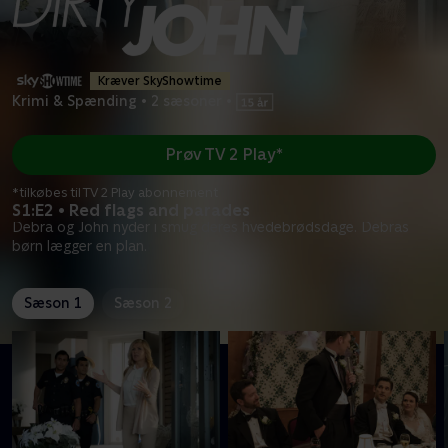
Kræver SkyShowtime
Krimi & Spænding
•
2 sæsoner
•
Prøv TV 2 Play*
*tilkøbes til TV 2 Play abonnement
S1:E2 • Red flags and parades
Debra og John nyder i smug deres hvedebrødsdage. Debras
børn lægger en plan.
Sæson 1
Sæson 2