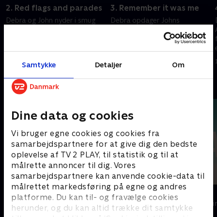
2. Red flags and parades
3. Remember it was me
Debra og John nyder i smug
Debra opdager Johns
deres hvedebrødsdage. Debras
straffeattest og planlægger sit
børn lægger en plan.
næste træk. Tilbage i tiden
stifter John sin første familie.
15. juli 2025 • 45 min
15. juli 2025 • 46 min
Samtykke
Detaljer
Om
Andre så også
Dine data og cookies
Vi bruger egne cookies og cookies fra
samarbejdspartnere for at give dig den bedste
oplevelse af TV 2 PLAY, til statistik og til at
målrette annoncer til dig. Vores
samarbejdspartnere kan anvende cookie-data til
målrettet markedsføring på egne og andres
Top Dog
The Au Pair
platforme. Du kan til- og fravælge cookies
Krimi & Spænding • 1 sæsoner
Krimi & Spændi
herunder, og du kan altid trække dit samtykke