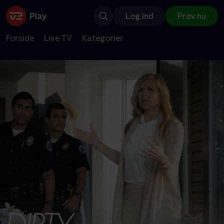
Log ind
Prøv nu
Forside
Live TV
Kategorier