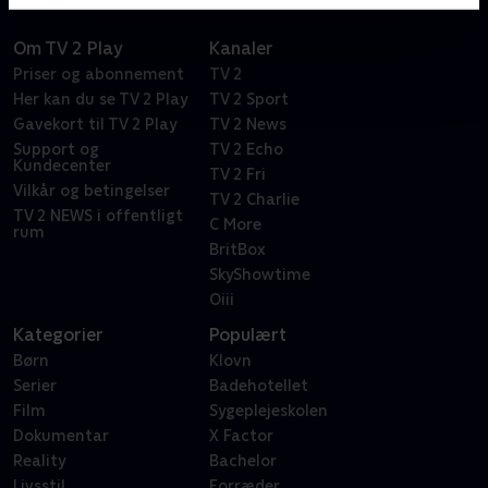
Om TV 2 Play
Kanaler
Priser og abonnement
TV 2
Her kan du se TV 2 Play
TV 2 Sport
Gavekort til TV 2 Play
TV 2 News
Support og
TV 2 Echo
Kundecenter
TV 2 Fri
Vilkår og betingelser
TV 2 Charlie
TV 2 NEWS i offentligt
C More
rum
BritBox
SkyShowtime
Oiii
Kategorier
Populært
Børn
Klovn
Serier
Badehotellet
Film
Sygeplejeskolen
Dokumentar
X Factor
Reality
Bachelor
Livsstil
Forræder