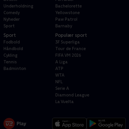
Underholdning
Bachelorette
Comedy
Yellowstone
Nyheder
Paw Patrol
Sport
Barnaby
Sport
Populær sport
Fodbold
3F Superliga
Håndbold
Tour de France
Cykling
FIFA VM 2026
Tennis
A Liga
Badminton
ATP
WTA
NFL
Serie A
Diamond League
La Vuelta