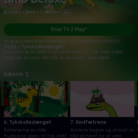
•
Børn
•
1 sæson
•
Prøv TV 2 Play*
*Kræver pakken Basis. Administrer dit abonnement på Mit TV 2.
S1:E6 • Tykskalleslænget
Rotterne har en stille frugtpause oppe i et træ, indtil træet
begynder at ryste. Der står en dinosaur
...
Læs mere
Sæson 1
6. Tykskalleslænget
7. Kødfætrene
Rotterne har en stille
Rotterne begiver sig afsted i en
frugtpause oppe i et træ, indtil
båd på havet for at være