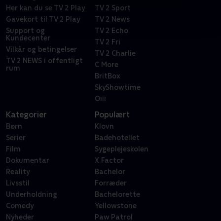
Her kan du se TV 2 Play
TV 2 Sport
Gavekort til TV 2 Play
TV 2 News
Support og
TV 2 Echo
Kundecenter
TV 2 Fri
Vilkår og betingelser
TV 2 Charlie
TV 2 NEWS i offentligt
C More
rum
BritBox
SkyShowtime
Oiii
Kategorier
Populært
Børn
Klovn
Serier
Badehotellet
Film
Sygeplejeskolen
Dokumentar
X Factor
Reality
Bachelor
Livsstil
Forræder
Underholdning
Bachelorette
Comedy
Yellowstone
Nyheder
Paw Patrol