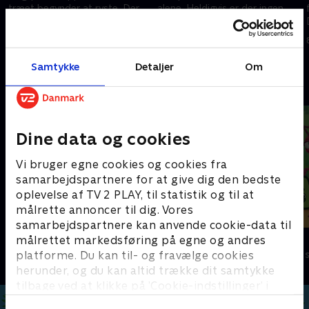
træet begynder at ryste. Der
alene. Heldigvis er der ingen
står en dinosaur nedenunder
dinosaurer her, men der er
og slår hovedet ind i
skygger, der bevæger sig under
8. maj 2023 • 7 min
8. maj 2023 • 7 min
træstammen.
overfladen.
Samtykke
Detaljer
Om
Andre så også
Dine data og cookies
Vi bruger egne cookies og cookies fra
samarbejdspartnere for at give dig den bedste
oplevelse af TV 2 PLAY, til statistik og til at
målrette annoncer til dig. Vores
samarbejdspartnere kan anvende cookie-data til
Arne Alligator
Antiks
målrettet markedsføring på egne og andres
platforme. Du kan til- og fravælge cookies
Børneserier • 1 sæsoner
Børneserier • 2
herunder, og du kan altid trække dit samtykke
tilbage ved at klikke på ’Cookie-indstillinger’ i
bunden af siden. Læs mere om hvordan TV 2