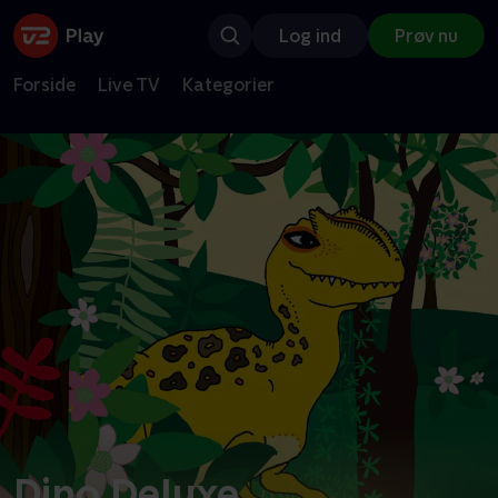
Log ind
Prøv nu
Forside
Live TV
Kategorier
Dino Deluxe