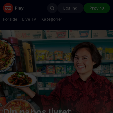
Log ind
Prøv nu
Forside
Live TV
Kategorier
Din nabos livret