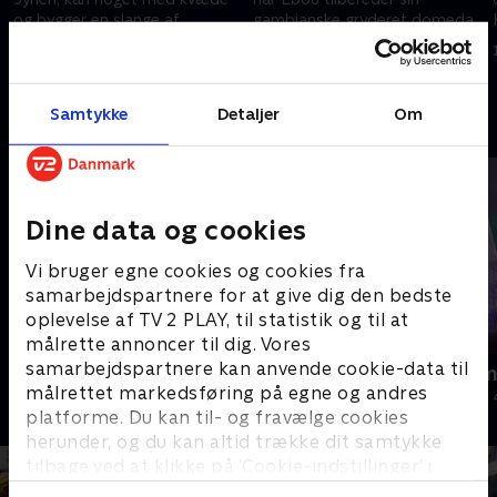
og bygger en slange af
gambianske gryderet domeda.
auberginer.
6. april 2025 • 18 min
6. april 2025 • 18 min
Samtykke
Detaljer
Om
Andre så også
Dine data og cookies
Vi bruger egne cookies og cookies fra
samarbejdspartnere for at give dig den bedste
oplevelse af TV 2 PLAY, til statistik og til at
målrette annoncer til dig. Vores
samarbejdspartnere kan anvende cookie-data til
Ja for Fanø
Julelys for m
målrettet markedsføring på egne og andres
Livsstil • 9 sæsoner
2022 • Livsstil •
platforme. Du kan til- og fravælge cookies
herunder, og du kan altid trække dit samtykke
tilbage ved at klikke på ’Cookie-indstillinger’ i
bunden af siden. Læs mere om hvordan TV 2