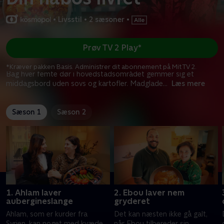
•
Livsstil
•
2 sæsoner
•
Prøv TV 2 Play*
*Kræver pakken Basis. Administrer dit abonnement på Mit TV 2.
Bag hver femte dør i hovedstadsområdet gemmer sig et
middagsbord uden sovs og kartofler. Madglade
...
Læs mere
Sæson 1
Sæson 2
1. Ahlam laver
2. Ebou laver nem
aubergineslange
gryderet
Ahlam, som er kurder fra
Det kan næsten ikke gå galt,
Syrien, kan noget med kvæde
når Ebou tilbereder sin