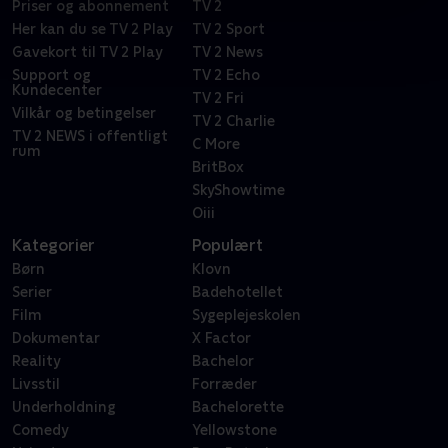
Priser og abonnement
TV 2
Her kan du se TV 2 Play
TV 2 Sport
Gavekort til TV 2 Play
TV 2 News
Support og
TV 2 Echo
Kundecenter
TV 2 Fri
Vilkår og betingelser
TV 2 Charlie
TV 2 NEWS i offentligt
C More
rum
BritBox
SkyShowtime
Oiii
Kategorier
Populært
Børn
Klovn
Serier
Badehotellet
Film
Sygeplejeskolen
Dokumentar
X Factor
Reality
Bachelor
Livsstil
Forræder
Underholdning
Bachelorette
Comedy
Yellowstone