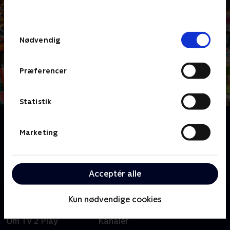
behandler dine oplysninger i
TV 2s privatlivspolitik
.
Samtykkevalg
Nødvendig
Præferencer
Statistik
Om Din nabos livret
Bag hver femte dør i hovedstadsområdet gemmer
Marketing
sig et middagsbord uden sovs og kartofler. Madglade
Sascha Yang går i køkkenet med seks hverdagskokke
for at lave deres livretter.
Acceptér alle
Kun nødvendige cookies
Om TV 2 Play
Kanaler