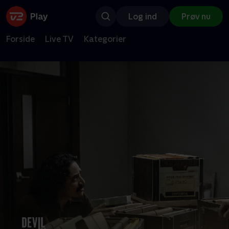
Log ind
Prøv nu
Forside
Live TV
Kategorier