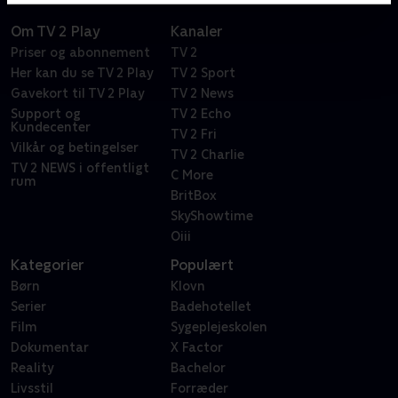
Om TV 2 Play
Kanaler
Priser og abonnement
TV 2
Her kan du se TV 2 Play
TV 2 Sport
Gavekort til TV 2 Play
TV 2 News
Support og
TV 2 Echo
Kundecenter
TV 2 Fri
Vilkår og betingelser
TV 2 Charlie
TV 2 NEWS i offentligt
C More
rum
BritBox
SkyShowtime
Oiii
Kategorier
Populært
Børn
Klovn
Serier
Badehotellet
Film
Sygeplejeskolen
Dokumentar
X Factor
Reality
Bachelor
Livsstil
Forræder