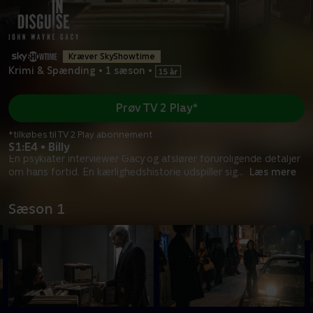
Kræver SkyShowtime
Krimi & Spænding
•
1 sæson
•
Prøv TV 2 Play*
*tilkøbes til TV 2 Play abonnement
S1:E4 • Billy
En psykiater interviewer Gacy og afslører foruroligende detaljer
om hans fortid. En kærlighedshistorie udspiller sig
...
Læs mere
Sæson 1