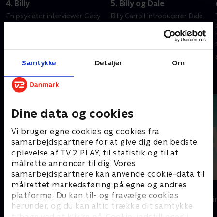
4. Billy
5. Billy og Dale
En psykiater interviewer Gacy
Billy Carroll introducerer Dale
og afslører foruroligende
Landingin til den lukrative, men
detaljer om hans fortid. En
til tider farlige verden af
kærlighedshistorie udspiller sig
sexarbejde.
mellem Billy Kindred og Mary
25. oktober 2025 • 57 min
1. november 2025 • 45 min
Jo Paulus.
Samtykke
Detaljer
Om
Andre så også
Dine data og cookies
Vi bruger egne cookies og cookies fra
samarbejdspartnere for at give dig den bedste
oplevelse af TV 2 PLAY, til statistik og til at
målrette annoncer til dig. Vores
samarbejdspartnere kan anvende cookie-data til
målrettet markedsføring på egne og andres
Top Dog
The Au Pair
platforme. Du kan til- og fravælge cookies
Krimi & Spænding • 1 sæsoner
Krimi & Spændi
herunder, og du kan altid trække dit samtykke
tilbage ved at klikke på ’Cookie-indstillinger’ i