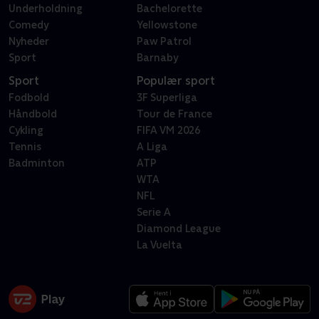
Underholdning
Bachelorette
Comedy
Yellowstone
Nyheder
Paw Patrol
Sport
Barnaby
Sport
Populær sport
Fodbold
3F Superliga
Håndbold
Tour de France
Cykling
FIFA VM 2026
Tennis
A Liga
Badminton
ATP
WTA
NFL
Serie A
Diamond League
La Vuelta