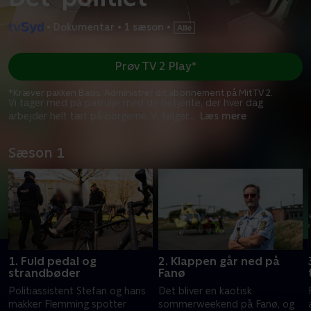
•
Dokumentar
•
1 sæson
•
Prøv TV 2 Play*
*Kræver pakken Basis. Administrer dit abonnement på Mit TV 2.
Vi tager med på patrulje med de betjente, der hver dag
arbejder helt tæt på borgerne. Vi følger
...
Læs mere
Sæson 1
1. Fuld pedal og
2. Klappen går ned på
strandbøder
Fanø
Politiassistent Stefan og hans
Det bliver en kaotisk
makker Flemming spotter
sommerweekend på Fanø, og