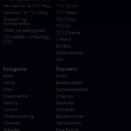
Her kan du se TV 2 Play
TV 2 Sport
Gavekort til TV 2 Play
TV 2 News
Support og
TV 2 Echo
Kundecenter
TV 2 Fri
Vilkår og betingelser
TV 2 Charlie
TV 2 NEWS i offentligt
C More
rum
BritBox
SkyShowtime
Oiii
Kategorier
Populært
Børn
Klovn
Serier
Badehotellet
Film
Sygeplejeskolen
Dokumentar
X Factor
Reality
Bachelor
Livsstil
Forræder
Underholdning
Bachelorette
Comedy
Yellowstone
Nyheder
Paw Patrol