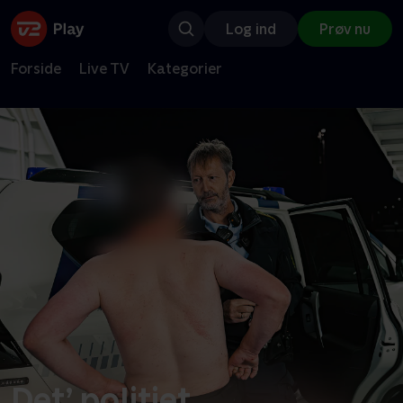
Log ind
Prøv nu
Forside
Live TV
Kategorier
Det’ politiet