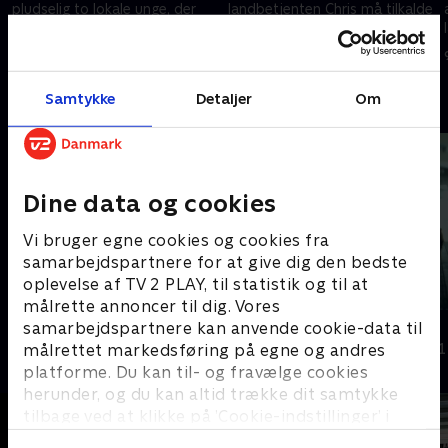
pludselig to lokale unge, der
landbetjenten Chris må tilkalde
kører ulovligt på én knallert. Og
en lægehelikopter, da færgen
så går den vilde politijagt - på
til fastlandet går i stykker midt
2. oktober 2023 • 10 min
2. oktober 2023 • 10 min
cykel.
i højsæsonen.
Samtykke
Detaljer
Om
Andre så også
Dine data og cookies
Vi bruger egne cookies og cookies fra
samarbejdspartnere for at give dig den bedste
oplevelse af TV 2 PLAY, til statistik og til at
målrette annoncer til dig. Vores
Politiet tæt på
Razzia
samarbejdspartnere kan anvende cookie-data til
målrettet markedsføring på egne og andres
Dokumentar • 3 sæsoner
Dokumentar • 1
platforme. Du kan til- og fravælge cookies
herunder, og du kan altid trække dit samtykke
tilbage ved at klikke på ’Cookie-indstillinger’ i
bunden af siden. Læs mere om hvordan TV 2