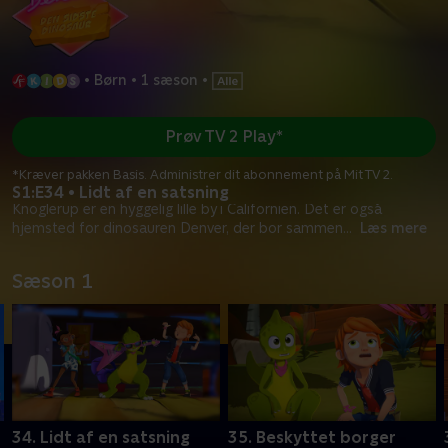
•
Børn
•
1 sæson
•
Prøv TV 2 Play*
*Kræver pakken Basis. Administrer dit abonnement på Mit TV 2.
S1:E34 • Lidt af en satsning
Knoglerup er en hyggelig lille by i Californien. Det er også
hjemsted for dinosauren Denver, der bor sammen
...
Læs mere
Sæson 1
34. Lidt af en satsning
35. Beskyttet borger