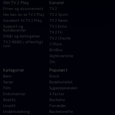
Om TV 2 Play
Kanaler
Priser og abonnement
TV 2
Her kan du se TV 2 Play
TV 2 Sport
Gavekort til TV 2 Play
TV 2 News
Support og
TV 2 Echo
Kundecenter
TV 2 Fri
Vilkår og betingelser
TV 2 Charlie
TV 2 NEWS i offentligt
C More
rum
BritBox
SkyShowtime
Oiii
Kategorier
Populært
Børn
Klovn
Serier
Badehotellet
Film
Sygeplejeskolen
Dokumentar
X Factor
Reality
Bachelor
Livsstil
Forræder
Underholdning
Bachelorette