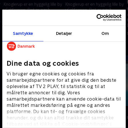
y
Knoglerup er en hyggelig lille by
Knoglerup er en hyggelig lille by
i Californien. Det er også
i Californien. Det er også
hjemsted for dinosauren
hjemsted for dinosauren
Denver, der bor sammen med
Denver, der bor sammen med
sin “menneskebror” Valde.
sin “menneskebror” Valde.
1. marts 2025 • 12 min
1. marts 2025 • 12 min
Samtykke
Detaljer
Om
Andre så også
Dine data og cookies
Vi bruger egne cookies og cookies fra
samarbejdspartnere for at give dig den bedste
oplevelse af TV 2 PLAY, til statistik og til at
målrette annoncer til dig. Vores
samarbejdspartnere kan anvende cookie-data til
målrettet markedsføring på egne og andres
Dino Deluxe
Vicke Viking
platforme. Du kan til- og fravælge cookies
Børneserier • 1 sæsoner
Børneserier • 1
herunder, og du kan altid trække dit samtykke
tilbage ved at klikke på ’Cookie-indstillinger’ i