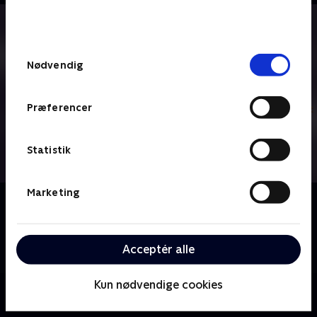
bunden af siden. Læs mere om hvordan TV 2
behandler dine oplysninger i
TV 2s privatlivspolitik
.
Samtykkevalg
Nødvendig
Præferencer
Statistik
Marketing
Om Denver, den sidste dinosaur
Knoglerup er en hyggelig lille by i Californien. Det er
også her, at dinosauren Denver bor sammen med sin
Acceptér alle
menneskeven Valde.
Kun nødvendige cookies