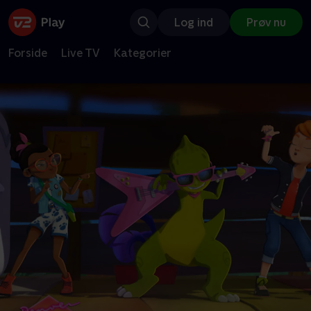
Log ind
Prøv nu
Forside
Live TV
Kategorier