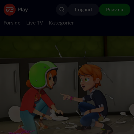
Log ind
Prøv nu
Forside
Live TV
Kategorier