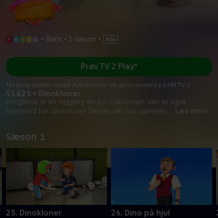
•
Børn
•
1 sæson
•
Prøv TV 2 Play*
*Kræver pakken Basis. Administrer dit abonnement på Mit TV 2.
S1:E25 • Dinokloner
Knoglerup er en hyggelig lille by i Californien. Det er også
hjemsted for dinosauren Denver, der bor sammen
...
Læs mere
Sæson 1
25. Dinokloner
26. Dino på hjul