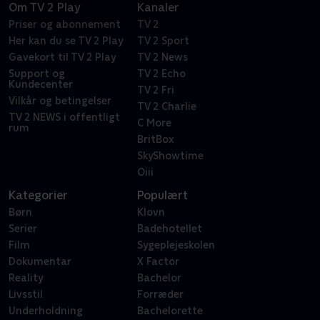
Om TV 2 Play
Kanaler
Priser og abonnement
TV 2
Her kan du se TV 2 Play
TV 2 Sport
Gavekort til TV 2 Play
TV 2 News
Support og
TV 2 Echo
Kundecenter
TV 2 Fri
Vilkår og betingelser
TV 2 Charlie
TV 2 NEWS i offentligt
C More
rum
BritBox
SkyShowtime
Oiii
Kategorier
Populært
Børn
Klovn
Serier
Badehotellet
Film
Sygeplejeskolen
Dokumentar
X Factor
Reality
Bachelor
Livsstil
Forræder
Underholdning
Bachelorette