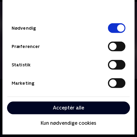
bunden af siden. Læs mere om hvordan TV 2
behandler dine oplysninger i
TV 2s privatlivspolitik
.
Samtykkevalg
Nødvendig
Præferencer
Statistik
Marketing
Om Denver, den sidste dinosaur
Knoglerup er en hyggelig lille by i Californien. Det er
også her, at dinosauren Denver bor sammen med sin
Acceptér alle
menneskeven Valde.
Kun nødvendige cookies