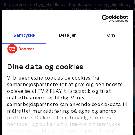
y
Knoglerup er en hyggelig lille by
Knoglerup er en hyggelig lille by
i Californien. Det er også
i Californien. Det er også
hjemsted for dinosauren
hjemsted for dinosauren
Denver, der bor sammen med
Denver, der bor sammen med
sin “menneskebror” Valde.
sin “menneskebror” Valde.
1. marts 2025 • 12 min
1. marts 2025 • 12 min
Samtykke
Detaljer
Om
Andre så også
Dine data og cookies
Vi bruger egne cookies og cookies fra
samarbejdspartnere for at give dig den bedste
oplevelse af TV 2 PLAY, til statistik og til at
målrette annoncer til dig. Vores
samarbejdspartnere kan anvende cookie-data til
målrettet markedsføring på egne og andres
Dino Deluxe
Vicke Viking
platforme. Du kan til- og fravælge cookies
Børneserier • 1 sæsoner
Børneserier • 1
herunder, og du kan altid trække dit samtykke
tilbage ved at klikke på ’Cookie-indstillinger’ i