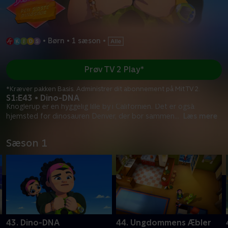
•
Børn
•
1 sæson
•
Prøv TV 2 Play*
*Kræver pakken Basis. Administrer dit abonnement på Mit TV 2.
S1:E43 • Dino-DNA
Knoglerup er en hyggelig lille by i Californien. Det er også
hjemsted for dinosauren Denver, der bor sammen
...
Læs mere
Sæson 1
43. Dino-DNA
44. Ungdommens Æbler