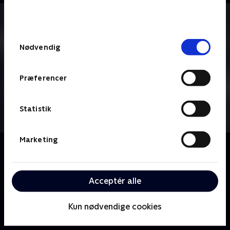
bunden af siden. Læs mere om hvordan TV 2
behandler dine oplysninger i
TV 2s privatlivspolitik
.
Samtykkevalg
Nødvendig
Præferencer
Statistik
Marketing
Om Denver, den sidste dinosaur
Knoglerup er en hyggelig lille by i Californien. Det er
også her, at dinosauren Denver bor sammen med sin
Acceptér alle
menneskeven Valde.
Kun nødvendige cookies