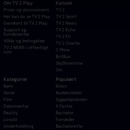
Om TV 2 Play
Kanaler
Priser og abonnement
TV 2
Her kan du se TV 2 Play
TV 2 Sport
Gavekort til TV 2 Play
TV 2 News
Support og
TV 2 Echo
Kundecenter
TV 2 Fri
Vilkår og betingelser
TV 2 Charlie
TV 2 NEWS i offentligt
C More
rum
BritBox
SkyShowtime
Oiii
Kategorier
Populært
Børn
Klovn
Serier
Badehotellet
Film
Sygeplejeskolen
Dokumentar
X Factor
Reality
Bachelor
Livsstil
Forræder
Underholdning
Bachelorette