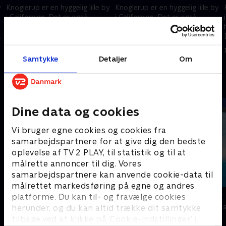
y
Knoglerup er en hyggelig lille by
Knoglerup er en hyggelig lille by
i Californien. Det er også
i Californien. Det er også
hjemsted for dinosauren
hjemsted for dinosauren
Denver, der bor sammen med
Denver, der bor sammen med
sin “menneskebror” Valde.
sin “menneskebror” Valde.
1. marts 2025 • 12 min
1. marts 2025 • 12 min
Samtykke
Detaljer
Om
Andre så også
Dine data og cookies
Vi bruger egne cookies og cookies fra
samarbejdspartnere for at give dig den bedste
oplevelse af TV 2 PLAY, til statistik og til at
målrette annoncer til dig. Vores
samarbejdspartnere kan anvende cookie-data til
målrettet markedsføring på egne og andres
Dino Deluxe
Vicke Viking
platforme. Du kan til- og fravælge cookies
Børneserier • 1 sæsoner
Børneserier • 1
herunder, og du kan altid trække dit samtykke
tilbage ved at klikke på ’Cookie-indstillinger’ i