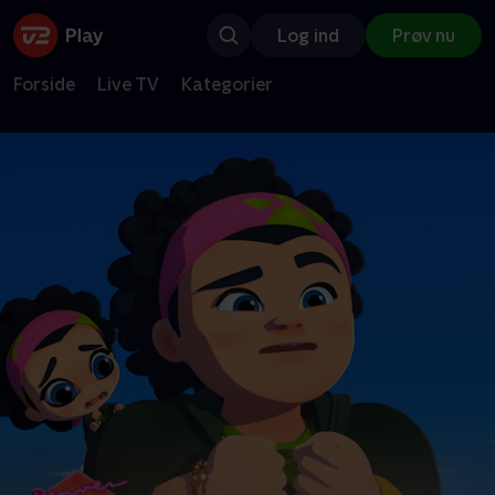
Log ind
Prøv nu
Forside
Live TV
Kategorier