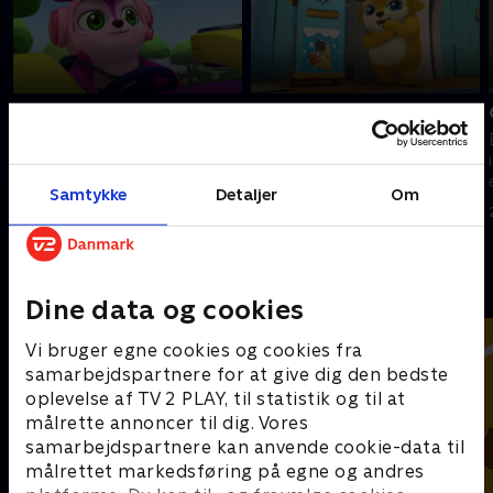
3. Mallemalurt
5. Donutpanik
Lola forsøger at være
Don Ståls replikator forårsager
parkpasser. Don Stål forsøger
kaos. Ismaskinen går amok.
at rydde op i Centralskoven.
21. februar 2023 • 23 min
Samtykke
Detaljer
Om
21. februar 2023 • 23 min
Andre så også
Dine data og cookies
Vi bruger egne cookies og cookies fra
samarbejdspartnere for at give dig den bedste
oplevelse af TV 2 PLAY, til statistik og til at
målrette annoncer til dig. Vores
samarbejdspartnere kan anvende cookie-data til
målrettet markedsføring på egne og andres