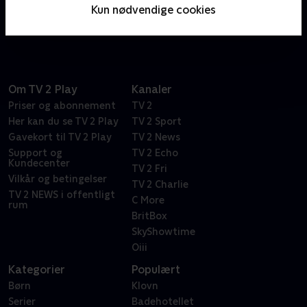
problemer med de elementære kræfter vand, sol,
Kun nødvendige cookies
træ og jord.
Om TV 2 Play
Kanaler
Priser og abonnement
TV 2
Her kan du se TV 2 Play
TV 2 Sport
Gavekort til TV 2 Play
TV 2 News
Support og
TV 2 Echo
Kundecenter
TV 2 Fri
Vilkår og betingelser
TV 2 Charlie
TV 2 NEWS i offentligt
C More
rum
BritBox
SkyShowtime
Oiii
Kategorier
Populært
Børn
Klovn
Serier
Badehotellet