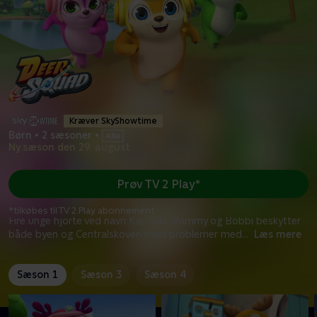
Kræver SkyShowtime
Børn
•
2 sæsoner
•
Ny sæson den 29. august
Prøv TV 2 Play*
*tilkøbes til TV 2 Play abonnement
Fire unge hjorte ved navn Kai, Lola, Rammy og Bobbi beskytter
både byen og Centralskoven mod problemer med
...
Læs mere
Sæson 1
Sæson 3
Sæson 4