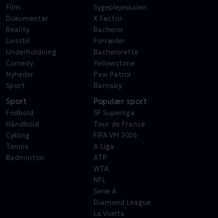
Film
Sygeplejeskolen
Dokumentar
X Factor
Reality
Bachelor
Livsstil
Forræder
Underholdning
Bachelorette
Comedy
Yellowstone
Nyheder
Paw Patrol
Sport
Barnaby
Sport
Populær sport
Fodbold
3F Superliga
Håndbold
Tour de France
Cykling
FIFA VM 2026
Tennis
A Liga
Badminton
ATP
WTA
NFL
Serie A
Diamond League
La Vuelta