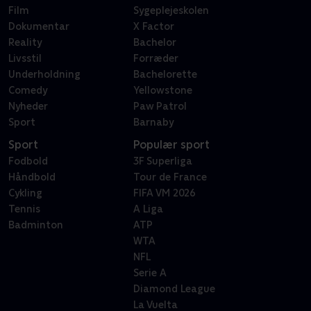
Film
Sygeplejeskolen
Dokumentar
X Factor
Reality
Bachelor
Livsstil
Forræder
Underholdning
Bachelorette
Comedy
Yellowstone
Nyheder
Paw Patrol
Sport
Barnaby
Sport
Populær sport
Fodbold
3F Superliga
Håndbold
Tour de France
Cykling
FIFA VM 2026
Tennis
A Liga
Badminton
ATP
WTA
NFL
Serie A
Diamond League
La Vuelta