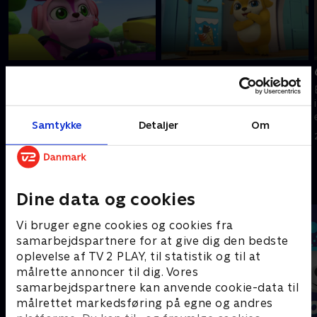
3. Mallemalurt
5. Donutpanik
Lola forsøger at være
Don Ståls replikator forårsager
parkpasser. Don Stål forsøger
kaos. Ismaskinen går amok.
at rydde op i Centralskoven.
21. februar 2023 • 23 min
Samtykke
Detaljer
Om
21. februar 2023 • 23 min
Andre så også
Dine data og cookies
Vi bruger egne cookies og cookies fra
samarbejdspartnere for at give dig den bedste
oplevelse af TV 2 PLAY, til statistik og til at
målrette annoncer til dig. Vores
samarbejdspartnere kan anvende cookie-data til
målrettet markedsføring på egne og andres