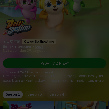
Kræver SkyShowtime
Børn
•
2 sæsoner
•
Ny sæson den 29. august
Prøv TV 2 Play*
*tilkøbes til TV 2 Play abonnement
Fire unge hjorte ved navn Kai, Lola, Rammy og Bobbi beskytter
både byen og Centralskoven mod problemer med
...
Læs mere
Sæson 1
Sæson 3
Sæson 4