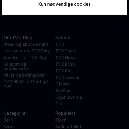
problemer med de elementære kræfter vand, sol,
Kun nødvendige cookies
træ og jord.
Om TV 2 Play
Kanaler
Priser og abonnement
TV 2
Her kan du se TV 2 Play
TV 2 Sport
Gavekort til TV 2 Play
TV 2 News
Support og
TV 2 Echo
Kundecenter
TV 2 Fri
Vilkår og betingelser
TV 2 Charlie
TV 2 NEWS i offentligt
C More
rum
BritBox
SkyShowtime
Oiii
Kategorier
Populært
Børn
Klovn
Serier
Badehotellet