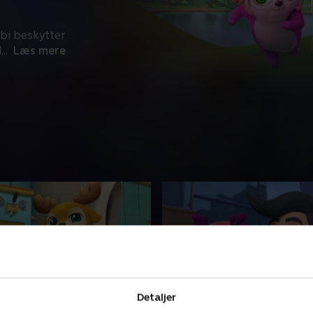
bi beskytter
d
...
Læs mere
Detaljer
panik
6. Det stygge, dybe blå