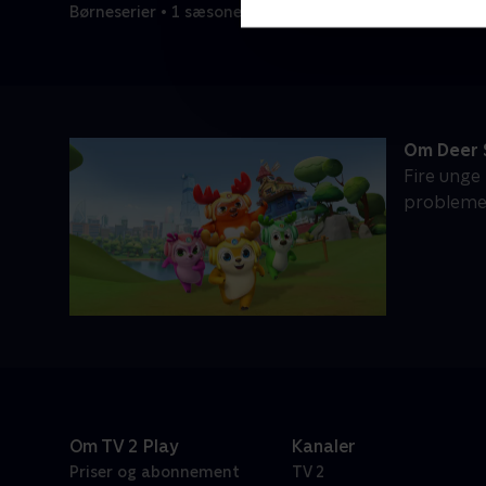
Børneserier • 1 sæsoner
Om Deer
Fire unge
problemer
Om TV 2 Play
Kanaler
Priser og abonnement
TV 2