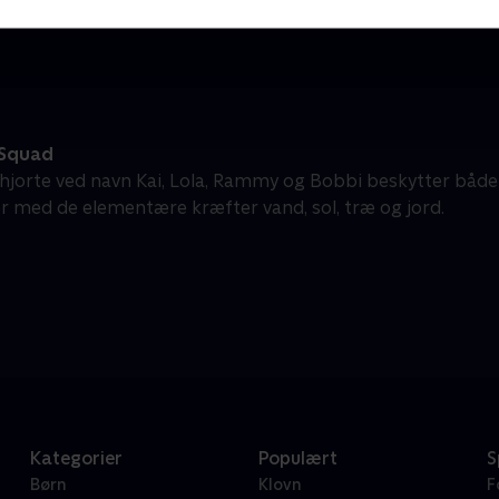
Børneserier • 1 sæsoner
B
 Squad
 hjorte ved navn Kai, Lola, Rammy og Bobbi beskytter bå
 med de elementære kræfter vand, sol, træ og jord.
Kategorier
Populært
S
Børn
Klovn
F