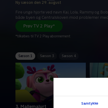
Ny sæson den 29. august
Fire unge hjorte ved navn Kai, Lola, Rammy og Bob
både byen og Centralskoven mod problemer me
Prøv TV 2 Play*
*tilkøbes til TV 2 Play abonnement
Sæson 1
Sæson 3
Sæson 4
Samtykke
3. Mallemalurt
5. Donut