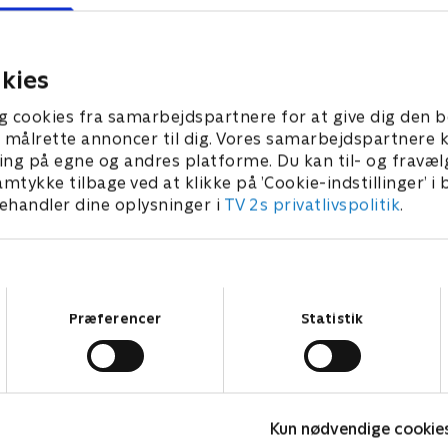
 replikator forårsager kaos.
Et rasende monster dukker 
en går amok.
Krystalsøen. Lola og Don Stå
klistret sammen.
kies
r 2023 • 23 min
21. februar 2023 • 23 min
g cookies fra samarbejdspartnere for at give dig den b
l at målrette annoncer til dig. Vores samarbejdspartner
ing på egne og andres platforme. Du kan til- og fravæl
amtykke tilbage ved at klikke på ’Cookie-indstillinger’ i
handler dine oplysninger i
TV 2s privatlivspolitik
.
Samtykkevalg
Præferencer
Statistik
Kun nødvendige cookie
Vicke Viking
O