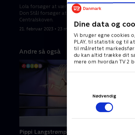
Lola forsøger at være parkpasser.
Don Ståls
Don Stål forsøger at rydde op i
Ismaskin
Centralskoven.
Dine data og coo
21. februa
21. februar 2023 • 23 min
Vi bruger egne cookies o
PLAY, til statistik og ti
til målrettet markedsfør
Andre så også
du kan altid trække dit s
mere om hvordan TV 2 be
Nødvendig
Pippi Langstrømpe