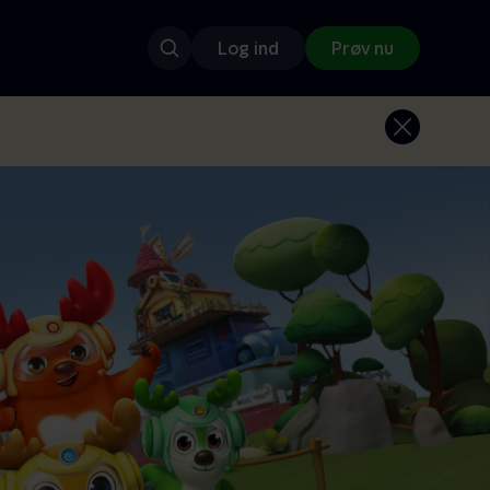
Log ind
Prøv nu