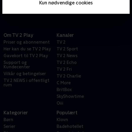
Kun nødvendige cookies
facade.
Om TV 2 Play
Kanaler
Priser og abonnement
TV 2
Her kan du se TV 2 Play
TV 2 Sport
Gavekort til TV 2 Play
TV 2 News
Support og
TV 2 Echo
Kundecenter
TV 2 Fri
Vilkår og betingelser
TV 2 Charlie
TV 2 NEWS i offentligt
C More
rum
BritBox
SkyShowtime
Oiii
Kategorier
Populært
Børn
Klovn
Serier
Badehotellet