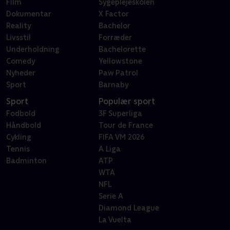
Film
Sygeplejeskolen
Dokumentar
X Factor
Reality
Bachelor
Livsstil
Forræder
Underholdning
Bachelorette
Comedy
Yellowstone
Nyheder
Paw Patrol
Sport
Barnaby
Sport
Populær sport
Fodbold
3F Superliga
Håndbold
Tour de France
Cykling
FIFA VM 2026
Tennis
A Liga
Badminton
ATP
WTA
NFL
Serie A
Diamond League
La Vuelta