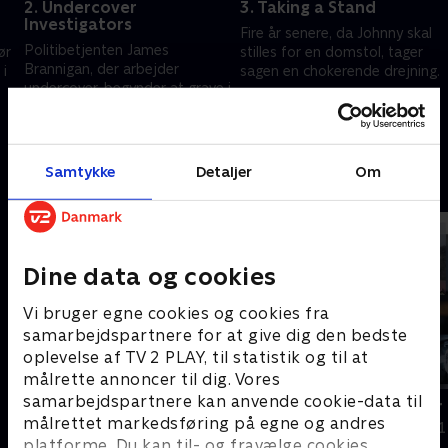
2. Undercover
3. Taking a Stand
Investigators
Fire år senere, da Johnny skal
Politibetjenten James
ør
stilles for en domstol, tager
Brannigan, der arbejder
 i
sagen en chokerende drejning.
undercover, begynder at grave i
12. oktober 2025 • 46 min
Johnnys dystre fortid.
12. oktober 2025 • 45 min
Samtykke
Detaljer
Om
Andre så også
Dine data og cookies
Vi bruger egne cookies og cookies fra
samarbejdspartnere for at give dig den bedste
oplevelse af TV 2 PLAY, til statistik og til at
målrette annoncer til dig. Vores
samarbejdspartnere kan anvende cookie-data til
Mor på Onlyfans
Manden der 
målrettet markedsføring på egne og andres
Dokumentar
Dokumentar • 1
platforme. Du kan til- og fravælge cookies