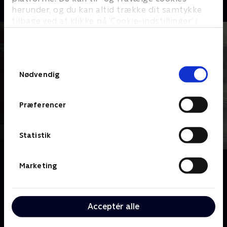
herunder, og du kan altid trække dit samtykke
tilbage ved at klikke på ’Cookie-indstillinger’ i
bunden af siden. Læs mere om hvordan TV 2
behandler dine oplysninger i
TV 2s privatlivspolitik
.
Samtykkevalg
Nødvendig
Præferencer
Statistik
Om Death of a Show Jumper
Marketing
Da en ung springrytter dør i 2020, accepterer
hesteverdenen hurtigt politiets konklusion om
selvmord. Kun hendes veninde tvivler og samler et lille
Acceptér alle
hold for at afsløre en chokerende historie om seksuel
kontrol og vold bag sportens pæne og respektable