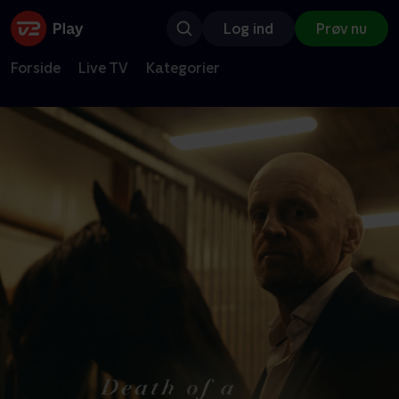
Log ind
Prøv nu
Forside
Live TV
Kategorier