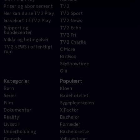
Priser og abonnement
TV 2
Her kan du se TV 2 Play
TV 2 Sport
Gavekort til TV 2 Play
TV 2 News
Support og
TV 2 Echo
Kundecenter
TV 2 Fri
Vilkår og betingelser
TV 2 Charlie
TV 2 NEWS i offentligt
C More
rum
BritBox
SkyShowtime
Oiii
Kategorier
Populært
Børn
Klovn
Serier
Badehotellet
Film
Sygeplejeskolen
Dokumentar
X Factor
Reality
Bachelor
Livsstil
Forræder
Underholdning
Bachelorette
Comedy
Yellowstone