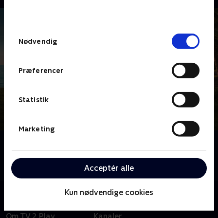
bunden af siden. Læs mere om hvordan TV 2
behandler dine oplysninger i
TV 2s privatlivspolitik
.
Samtykkevalg
Nødvendig
Præferencer
Statistik
Marketing
Om Death in Paradise
Tag med til Caribien, hvor sandet ikke er det eneste,
der er brandvarmt - det er mordsagerne også.
Acceptér alle
Kun nødvendige cookies
Om TV 2 Play
Kanaler