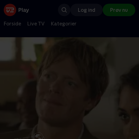
Log ind
Prøv nu
Forside
Live TV
Kategorier