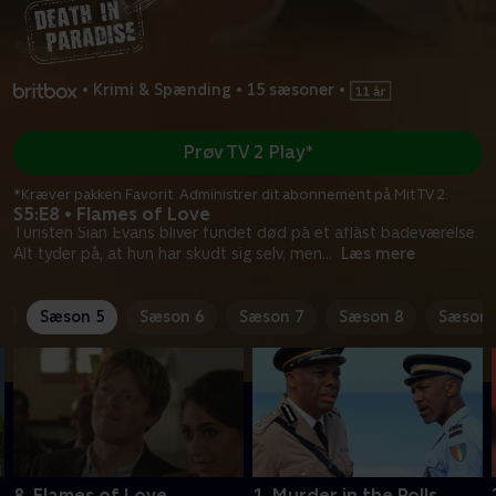
•
Krimi & Spænding
•
15 sæsoner
•
Prøv TV 2 Play*
*Kræver pakken Favorit. Administrer dit abonnement på Mit TV 2.
S5:E8 • Flames of Love
Turisten Sian Evans bliver fundet død på et aflåst badeværelse.
Alt tyder på, at hun har skudt sig selv, men
...
Læs mere
4
Sæson 5
Sæson 6
Sæson 7
Sæson 8
Sæson 
8. Flames of Love
1. Murder in the Polls