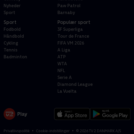
Nyheder
Paw Patrol
Sport
Barnaby
Sport
Populær sport
Fodbold
3F Superliga
Håndbold
Tour de France
Cykling
FIFA VM 2026
Tennis
A Liga
Badminton
ATP
WTA
NFL
Serie A
Diamond League
La Vuelta
Privatlivspolitik
Cookie-indstillinger
©
2026
TV 2 DANMARK A/S