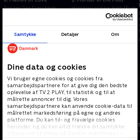
Turisten Sian Evans bliver
Humphrey og hans team får en
fundet død på et aflåst
svær sag på hånden, da en
badeværelse. Alt tyder på, at
videnskabsmand bliver fundet
hun har skudt sig selv, men
død i nærheden af øens
Goodman tror ikke på kvindens
vulkanobservatorium.
Samtykke
Detaljer
Om
31. december 2016 • 59 min
18. juli 2017 • 58 min
selvmord.
Andre så også
Dine data og cookies
Vi bruger egne cookies og cookies fra
samarbejdspartnere for at give dig den bedste
oplevelse af TV 2 PLAY, til statistik og til at
målrette annoncer til dig. Vores
samarbejdspartnere kan anvende cookie-data til
målrettet markedsføring på egne og andres
platforme. Du kan til- og fravælge cookies
Mord på Mallorca
Fornyet mis
herunder, og du kan altid trække dit samtykke
Krimi & Spænding • 2 sæsoner
Krimi & Spændi
tilbage ved at klikke på ’Cookie-indstillinger’ i