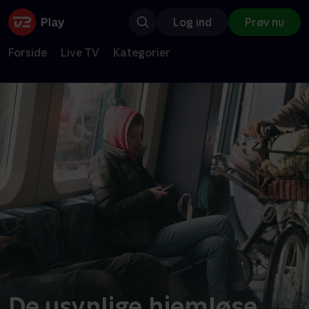
Log ind
Prøv nu
Forside
Live TV
Kategorier
De usynlige hjemløse