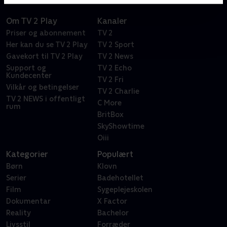
Om TV 2 Play
Kanaler
Priser og abonnement
TV 2
Her kan du se TV 2 Play
TV 2 Sport
Gavekort til TV 2 Play
TV 2 News
Support og
TV 2 Echo
Kundecenter
TV 2 Fri
Vilkår og betingelser
TV 2 Charlie
TV 2 NEWS i offentligt
C More
rum
BritBox
SkyShowtime
Oiii
Kategorier
Populært
Børn
Klovn
Serier
Badehotellet
Film
Sygeplejeskolen
Dokumentar
X Factor
Reality
Bachelor
Livsstil
Forræder