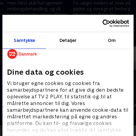
na
men først skal hun igennem
for valget mellem at sove på
n
misbrugsbehandling, og så
gaden og opsøge et herberg.
sætter en bytur gang i dårlige
Morten skal flytte fra
ye
vaner. Nannas udlejer smider
herberget, men er han klar til at
2. maj 2023 • 27 min
9. maj 2023 • 28 min
hende ud
bo for sig selv?.
Andre så også
Samtykke
Detaljer
Om
Dine data og cookies
Vi bruger egne cookies og cookies fra
samarbejdspartnere for at give dig den bedste
oplevelse af TV 2 PLAY, til statistik og til at
målrette annoncer til dig. Vores
Pigen på den lukkede
Din teenager
samarbejdspartnere kan anvende cookie-data til
Dokumentar • 1 sæsoner
Dokumentar • 1
målrettet markedsføring på egne og andres
platforme. Du kan til- og fravælge cookies
herunder, og du kan altid trække dit samtykke