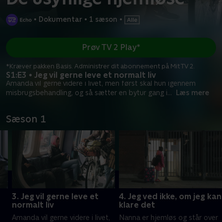
•
Dokumentar
•
1 sæson
•
Prøv TV 2 Play*
*Kræver pakken Basis. Administrer dit abonnement på Mit TV 2.
S1:E3 • Jeg vil gerne leve et normalt liv
Amanda vil gerne videre i livet, men først skal hun igennem
misbrugsbehandling, og så sætter en bytur gang i
...
Læs mere
Sæson 1
3. Jeg vil gerne leve et
4. Jeg ved ikke, om jeg kan
normalt liv
klare det
Amanda vil gerne videre i livet,
Nanna er hjemløs og står over