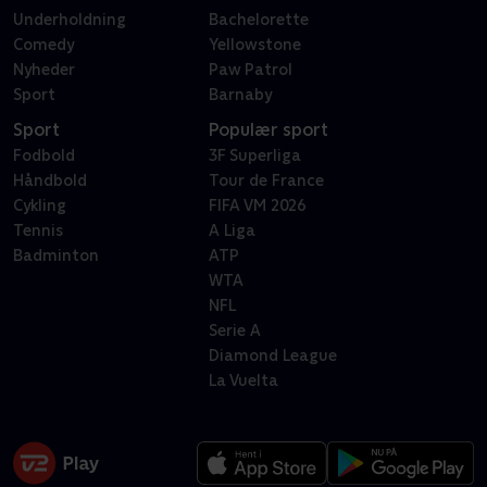
Underholdning
Bachelorette
Comedy
Yellowstone
Nyheder
Paw Patrol
Sport
Barnaby
Sport
Populær sport
Fodbold
3F Superliga
Håndbold
Tour de France
Cykling
FIFA VM 2026
Tennis
A Liga
Badminton
ATP
WTA
NFL
Serie A
Diamond League
La Vuelta