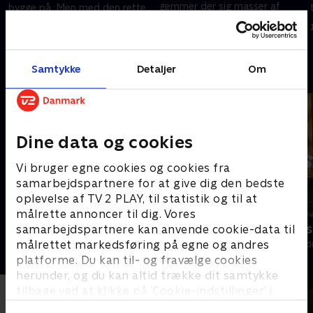
gemmer der sig masser af
bygge på. Men med den rette
muligheder for at indrette de
tilgang kan man skabe
26. september 2024 • 18 min
centralt beliggende, ældre
bæredygtig og flot arkitektur.
3. oktober 2024 • 18 min
lejligheder på nye måder.
Samtykke
Detaljer
Om
Andre så også
Dine data og cookies
Vi bruger egne cookies og cookies fra
samarbejdspartnere for at give dig den bedste
oplevelse af TV 2 PLAY, til statistik og til at
målrette annoncer til dig. Vores
Mesterlige ombygninger
Hjemme hos
samarbejdspartnere kan anvende cookie-data til
målrettet markedsføring på egne og andres
Livsstil • 4 sæsoner
Livsstil • 1 sæs
platforme. Du kan til- og fravælge cookies
herunder, og du kan altid trække dit samtykke
tilbage ved at klikke på ’Cookie-indstillinger’ i
bunden af siden. Læs mere om hvordan TV 2