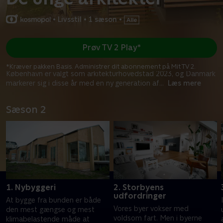
•
Livsstil
•
1 sæson
•
Prøv TV 2 Play*
*Kræver pakken Basis. Administrer dit abonnement på Mit TV 2.
København er valgt som arkitekturhovedstad 2023, og Danmark
markerer sig i disse år med en ny generation af
...
Læs mere
Sæson 2
1. Nybyggeri
2. Storbyens
udfordringer
At bygge fra bunden er både
Vores byer vokser med
den mest gængse og mest
voldsom fart. Men i byerne
klimabelastende måde at