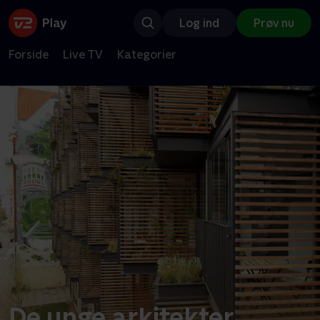
Log ind
Prøv nu
Forside
Live TV
Kategorier
De unge arkitekter