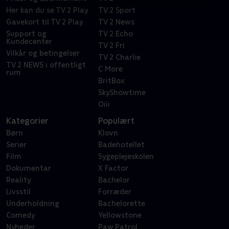
Her kan du se TV 2 Play
TV 2 Sport
Gavekort til TV 2 Play
TV 2 News
Support og
TV 2 Echo
Kundecenter
TV 2 Fri
Vilkår og betingelser
TV 2 Charlie
TV 2 NEWS i offentligt
C More
rum
BritBox
SkyShowtime
Oiii
Kategorier
Populært
Børn
Klovn
Serier
Badehotellet
Film
Sygeplejeskolen
Dokumentar
X Factor
Reality
Bachelor
Livsstil
Forræder
Underholdning
Bachelorette
Comedy
Yellowstone
Nyheder
Paw Patrol