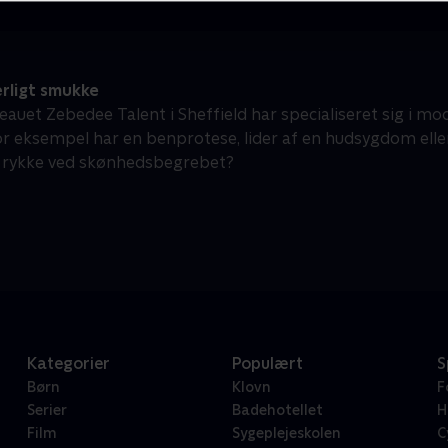
rligt smukke
auet Zebedee Talent i Sheffield har specialiseret sig i mod
r eksempel har en benprotese, lider af en hudsygdom ell
t rykke ved skønhedsbegrebet?
Kategorier
Populært
S
Børn
Klovn
F
Serier
Badehotellet
H
Film
Sygeplejeskolen
C