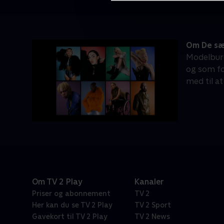
Om De sæ
Modelbure
og som fo
med til a
Om TV 2 Play
Kanaler
Priser og abonnement
TV 2
Her kan du se TV 2 Play
TV 2 Sport
Gavekort til TV 2 Play
TV 2 News