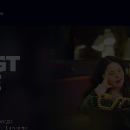
er
eorgia
r
...
Læs mere