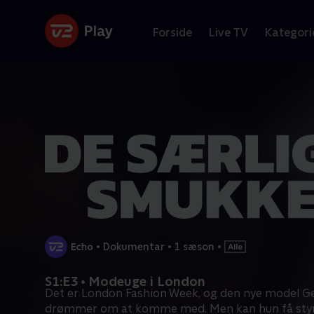
Forside
Live TV
Kategori
•
Dokumentar
•
1 sæson
•
S1:E3 • Modeuge i London
Det er London Fashion Week, og den nye model G
drømmer om at komme med. Men kan hun få sty