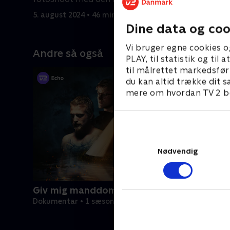
fotograf, Rankin.
5. august 2024 • 46 min
12. august
Dine data og coo
Vi bruger egne cookies o
Andre så også
PLAY, til statistik og ti
til målrettet markedsfør
du kan altid trække dit s
mere om hvordan TV 2 be
Nødvendig
Giv mig manddommen tilbage
Dokumentar • 1 sæsoner