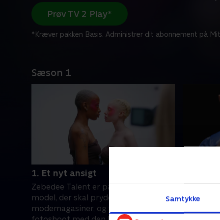
Prøv TV 2 Play*
*Kræver pakken Basis. Administrer dit abonnement på Mit
Sæson 1
1. Et nyt ansigt
2. Den r
Zebedee Talent er på jagt efter en ny
Zebedees 
model, der skal pryde diverse
bliver inv
Samtykke
modemagasiner, og vinderen vil få et
Venedig F
fotoshoot med den berømte
får en af