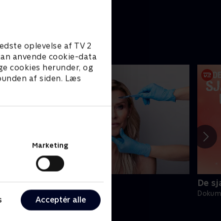
edste oplevelse af TV 2
e kan anvende cookie-data
ge cookies herunder, og
 bunden af siden. Læs
Marketing
muk som min mor
De sj
okumentar • 1 sæsoner
Dokume
s
Acceptér alle