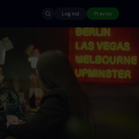
Log ind
Prøv nu