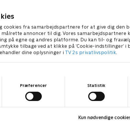
 2024 • 46 min
19. august 2024 • 46 min
kies
g cookies fra samarbejdspartnere for at give dig den b
l at målrette annoncer til dig. Vores samarbejdspartner
ing på egne og andres platforme. Du kan til- og fravæl
amtykke tilbage ved at klikke på ’Cookie-indstillinger’ i
handler dine oplysninger i
TV 2s privatlivspolitik
.
Samtykkevalg
Præferencer
Statistik
Nadja og de 170 kilo
S
Dokumentar • 1 sæsoner
D
Kun nødvendige cookie