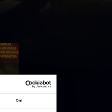
, og den
Om
r om at
 styr på
 falde?.