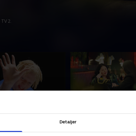
 TV 2.
øde løber
3. Modeuge i London
ambitíøse model, Jasroop,
Det er London Fashion Week
Detaljer
iteret på den røde løber til
nye model Georgia drømme
ilm Festival. Modellen Nan
komme med. Men kan hun få
tale med et berømt magasin
nerverne og sin skræk for at