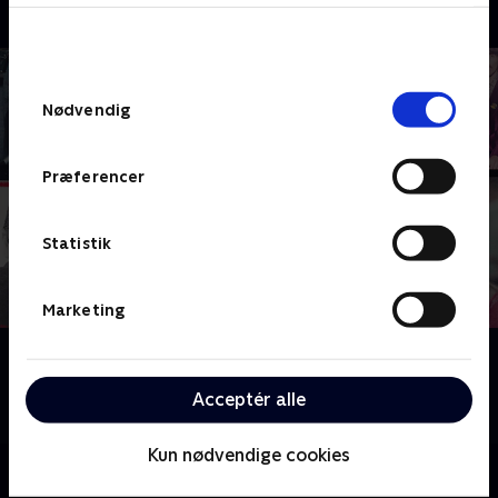
bunden af siden. Læs mere om hvordan TV 2
behandler dine oplysninger i
TV 2s privatlivspolitik
.
Samtykkevalg
Nødvendig
Præferencer
Statistik
Marketing
Om David Frost: Six Interviews
Epokegørende interviews udført af den legendariske
Acceptér alle
tv-vært.
Kun nødvendige cookies