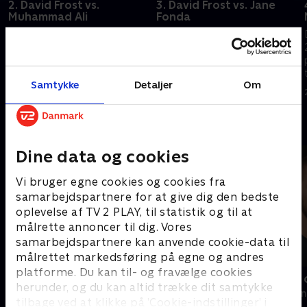
2. David Frost vs.
3. David Frost vs. Jane
Muhammad Ali
Fonda
Davids første glødende møde
David møder Jane på et
med Muhammed Ali blev
tidspunkt, hvor hun er blandt
startskuddet til et livslangt
de mest udskældte kvinder i
venskab.
USA for hendes modstand
Samtykke
Detaljer
Om
mod Vietnamkrigen og Richard
20. april 2025 • 45 min
20. april 2025 • 47 min
Nixons præsidentskab.
Andre så også
Dine data og cookies
Vi bruger egne cookies og cookies fra
samarbejdspartnere for at give dig den bedste
oplevelse af TV 2 PLAY, til statistik og til at
målrette annoncer til dig. Vores
samarbejdspartnere kan anvende cookie-data til
målrettet markedsføring på egne og andres
platforme. Du kan til- og fravælge cookies
Danish Dynamite i USA
Sverri - den
herunder, og du kan altid trække dit samtykke
Dokumentar • 1 sæsoner
2024 • Dokumen
tilbage ved at klikke på ’Cookie-indstillinger’ i