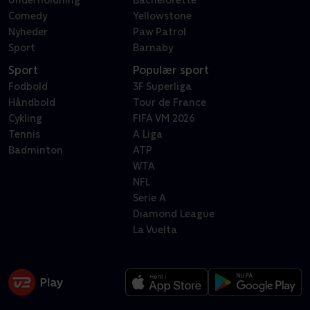
Underholdning
Bachelorette
Comedy
Yellowstone
Nyheder
Paw Patrol
Sport
Barnaby
Sport
Populær sport
Fodbold
3F Superliga
Håndbold
Tour de France
Cykling
FIFA VM 2026
Tennis
A Liga
Badminton
ATP
WTA
NFL
Serie A
Diamond League
La Vuelta