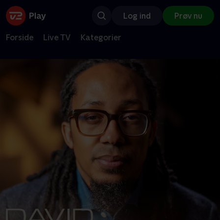
Log ind
Prøv nu
Forside
Live TV
Kategorier