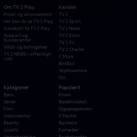
Om TV 2 Play
Kanaler
Priser og abonnement
TV 2
Her kan du se TV 2 Play
TV 2 Sport
Gavekort til TV 2 Play
TV 2 News
Support og
TV 2 Echo
Kundecenter
TV 2 Fri
Vilkår og betingelser
TV 2 Charlie
TV 2 NEWS i offentligt
C More
rum
BritBox
SkyShowtime
Oiii
Kategorier
Populært
Børn
Klovn
Serier
Badehotellet
Film
Sygeplejeskolen
Dokumentar
X Factor
Reality
Bachelor
Livsstil
Forræder