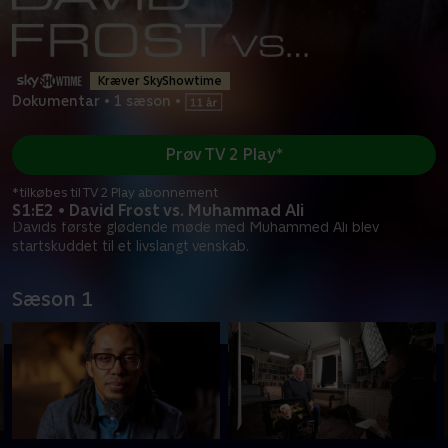
Kræver SkyShowtime
Dokumentar
•
1 sæson
•
Prøv TV 2 Play*
*tilkøbes til TV 2 Play abonnement
S1:E2 • David Frost vs. Muhammad Ali
Davids første glødende møde med Muhammed Ali blev
startskuddet til et livslangt venskab.
Sæson 1