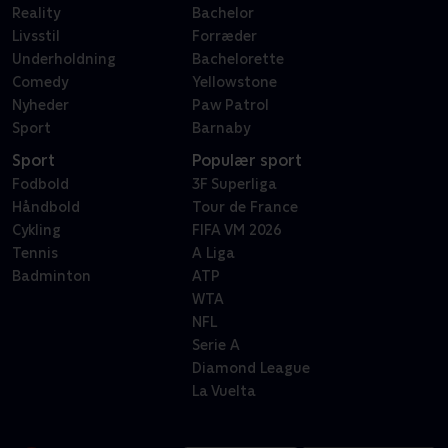
Reality
Bachelor
Livsstil
Forræder
Underholdning
Bachelorette
Comedy
Yellowstone
Nyheder
Paw Patrol
Sport
Barnaby
Sport
Populær sport
Fodbold
3F Superliga
Håndbold
Tour de France
Cykling
FIFA VM 2026
Tennis
A Liga
Badminton
ATP
WTA
NFL
Serie A
Diamond League
La Vuelta