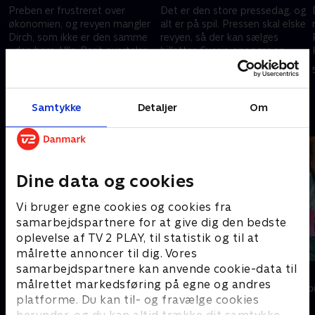
Preben er frustreret over
Det er den store pressedag, og
i
økonomien, og revyen mangler
alt er på spil. Pressen skal elske
Dirch, som ikke er den samme
revyen, så der kan sælges
uden ham. Ulla-Berit overtaler
billetter. Sussie opsøger en
Sussie til at tage med til en
advokat i håb om at få en
19. februar 2023 • 41 min
26. februar 2023 • 44 min
vigtig fest
lejlighed. .
Samtykke
Detaljer
Om
Andre så også
Dine data og cookies
Vi bruger egne cookies og cookies fra
samarbejdspartnere for at give dig den bedste
oplevelse af TV 2 PLAY, til statistik og til at
målrette annoncer til dig. Vores
samarbejdspartnere kan anvende cookie-data til
Løgnen
Killjoy
målrettet markedsføring på egne og andres
Drama • 1 sæsoner
Drama • 1 sæso
platforme. Du kan til- og fravælge cookies