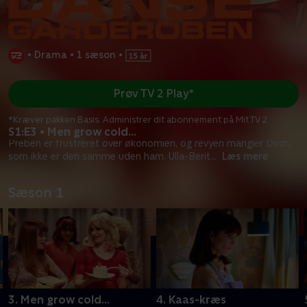
•
Drama
•
1 sæson
•
Prøv TV 2 Play*
*Kræver pakken Basis. Administrer dit abonnement på Mit TV 2.
S1:E3 • Men grow cold...
Preben er frustreret over økonomien, og revyen mangler Dirch,
som ikke er den samme uden ham. Ulla-Berit
...
Læs mere
Sæson 1
3. Men grow cold...
4. Kaas-kræs