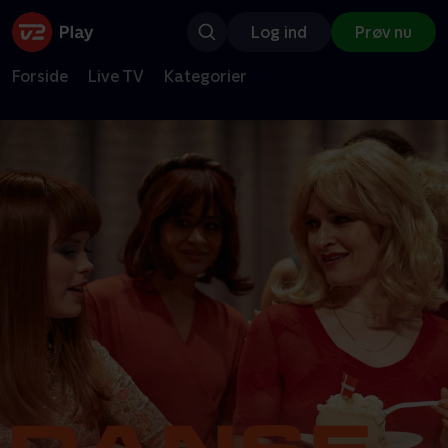
Log ind
Prøv nu
Forside
Live TV
Kategorier