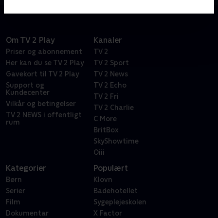
fællesskab, om at finde styrken i sammenholdet og
ikke mindst om modet til at forandre. Serien er
skrevet af Louise Mieritz og Ditte Hansen.
Om TV 2 Play
Kanaler
Priser og abonnement
TV 2
Her kan du se TV 2 Play
TV 2 Sport
Gavekort til TV 2 Play
TV 2 News
Support og
TV 2 Echo
Kundecenter
TV 2 Fri
Vilkår og betingelser
TV 2 Charlie
TV 2 NEWS i offentligt
C More
rum
BritBox
SkyShowtime
Oiii
Kategorier
Populært
Børn
Klovn
Serier
Badehotellet
Film
Sygeplejeskolen
Dokumentar
X Factor