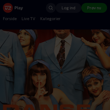
Log ind
Prøv nu
Forside
Live TV
Kategorier