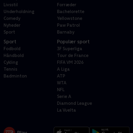
Livsstil
Forræder
Underholdning
Bachelorette
Comedy
Yellowstone
Nyheder
Paw Patrol
Sport
Barnaby
Sport
Populær sport
Fodbold
3F Superliga
Håndbold
Tour de France
Cykling
FIFA VM 2026
Tennis
A Liga
Badminton
ATP
WTA
NFL
Serie A
Diamond League
La Vuelta