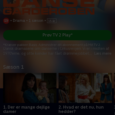
•
Drama
•
1 sæson
•
Prøv TV 2 Play*
*Kræver pakken Basis. Administrer dit abonnement på Mit TV 2.
Dansk dramaserie om danserne i Cirkusrevyen. Vi er i midten af
1970'erne, og otte kvinder har fået drømmejobbet.
...
Læs mere
Sæson 1
1. Der er mange dejlige
2. Hvad er det nu, hun
damer
hedder?