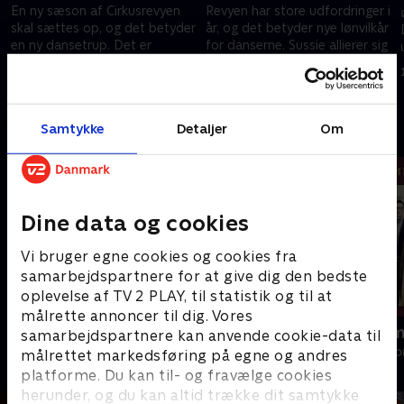
En ny sæson af Cirkusrevyen
Revyen har store udfordringer i
skal sættes op, og det betyder
år, og det betyder nye lønvilkår
en ny dansetrup. Det er
for danserne. Sussie allierer sig
altafgørende for Sussie at få
med Ulla-Berit, og sammen
en plads, da det kan ændre
tager de sagen i egen hånd
29. januar 2023 • 43 min
12. februar 2023 • 44 min
hendes liv.
Samtykke
Detaljer
Om
Andre så også
Dine data og cookies
Vi bruger egne cookies og cookies fra
samarbejdspartnere for at give dig den bedste
oplevelse af TV 2 PLAY, til statistik og til at
målrette annoncer til dig. Vores
Løgnen
Familier som
samarbejdspartnere kan anvende cookie-data til
Drama • 1 sæsoner
Drama • 1 sæso
målrettet markedsføring på egne og andres
platforme. Du kan til- og fravælge cookies
herunder, og du kan altid trække dit samtykke