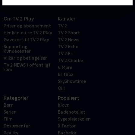
ikke mindst om modet til at forandre. Serien er
skrevet af Louise Mieritz og Ditte Hansen.
Om TV 2 Play
Kanaler
Priser og abonnement
TV 2
Her kan du se TV 2 Play
TV 2 Sport
Gavekort til TV 2 Play
TV 2 News
Support og
TV 2 Echo
Kundecenter
TV 2 Fri
Vilkår og betingelser
TV 2 Charlie
TV 2 NEWS i offentligt
C More
rum
BritBox
SkyShowtime
Oiii
Kategorier
Populært
Børn
Klovn
Serier
Badehotellet
Film
Sygeplejeskolen
Dokumentar
X Factor
Reality
Bachelor