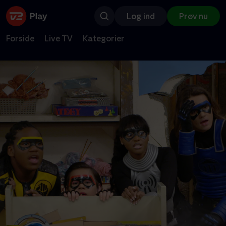
Log ind
Prøv nu
Forside
Live TV
Kategorier