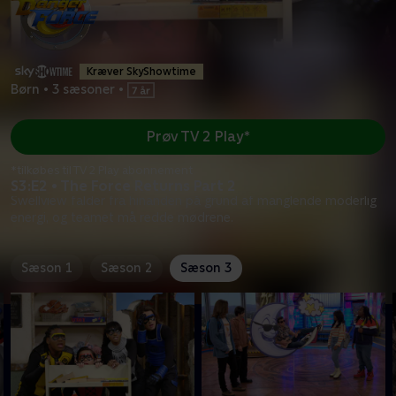
Kræver SkyShowtime
Børn
•
3 sæsoner
•
Prøv TV 2 Play*
*tilkøbes til TV 2 Play abonnement
S3:E2 • The Force Returns Part 2
Swellview falder fra hinanden på grund af manglende moderlig
energi, og teamet må redde mødrene.
Sæson 1
Sæson 2
Sæson 3