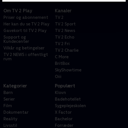
Om TV 2 Play
Kanaler
Priser og abonnement
TV 2
Her kan du se TV 2 Play
TV 2 Sport
Gavekort til TV 2 Play
TV 2 News
Support og
TV 2 Echo
Kundecenter
TV 2 Fri
Vilkår og betingelser
TV 2 Charlie
TV 2 NEWS i offentligt
C More
rum
BritBox
SkyShowtime
Oiii
Kategorier
Populært
Børn
Klovn
Serier
Badehotellet
Film
Sygeplejeskolen
Dokumentar
X Factor
Reality
Bachelor
Livsstil
Forræder