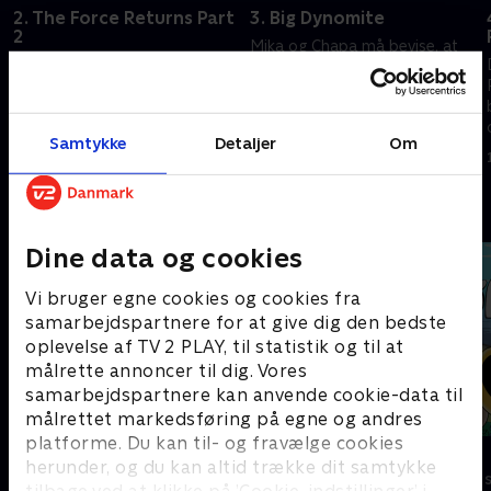
2. The Force Returns Part
3. Big Dynomite
2
Mika og Chapa må bevise, at
Swellview falder fra hinanden
den nye dreng i skolen, Buddy
på grund af manglende
Fudgers, er Lil' Dynamite.
moderlig energi, og teamet må
16. september 2023 • 21 min
redde mødrene.
Samtykke
Detaljer
Om
16. september 2023 • 21 min
Andre så også
Dine data og cookies
Vi bruger egne cookies og cookies fra
samarbejdspartnere for at give dig den bedste
oplevelse af TV 2 PLAY, til statistik og til at
målrette annoncer til dig. Vores
samarbejdspartnere kan anvende cookie-data til
målrettet markedsføring på egne og andres
platforme. Du kan til- og fravælge cookies
Hunden Ib
Føles som
herunder, og du kan altid trække dit samtykke
Børneserier • 1 sæsoner
Børneserier • 1
tilbage ved at klikke på ’Cookie-indstillinger’ i