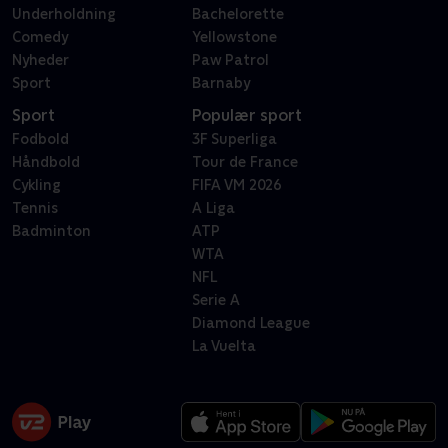
Underholdning
Bachelorette
Comedy
Yellowstone
Nyheder
Paw Patrol
Sport
Barnaby
Sport
Populær sport
Fodbold
3F Superliga
Håndbold
Tour de France
Cykling
FIFA VM 2026
Tennis
A Liga
Badminton
ATP
WTA
NFL
Serie A
Diamond League
La Vuelta