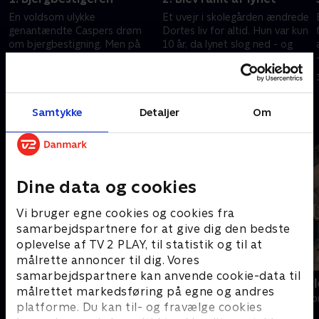
En voldsom ulykke
Et uvejr i skolegården ændrede
genantændte Caspers drøm
Dortes liv for altid. Hun var kun
om bjergbestigning. Men på
10 år, da lynet slog ned - og
rejsen mod toppen måtte han
satte spor, der stadig mærkes i
først ned og mærke efter
dag
17. maj 2025 • 17 min
24. maj 2025 • 9 min
Samtykke
Detaljer
Om
Andre så også
Dine data og cookies
Vi bruger egne cookies og cookies fra
samarbejdspartnere for at give dig den bedste
oplevelse af TV 2 PLAY, til statistik og til at
målrette annoncer til dig. Vores
samarbejdspartnere kan anvende cookie-data til
Det store spørgsmål
Luksusmægl
målrettet markedsføring på egne og andres
Livsstil • 1 sæsoner
Livsstil • 2 sæs
platforme. Du kan til- og fravælge cookies