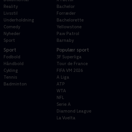
Reality
Bachelor
Livsstil
Forræder
Underholdning
Bachelorette
Comedy
Yellowstone
Nyheder
Paw Patrol
Sport
Barnaby
Sport
Populær sport
Fodbold
3F Superliga
Håndbold
Tour de France
Cykling
FIFA VM 2026
Tennis
A Liga
Badminton
ATP
WTA
NFL
Serie A
Diamond League
La Vuelta