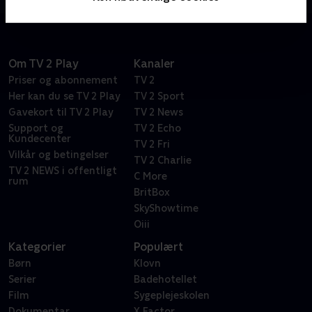
historie, og hvordan de kom videre efter dagen, der
ændrede deres liv.
Om TV 2 Play
Kanaler
Priser og abonnement
TV 2
Her kan du se TV 2 Play
TV 2 Sport
Gavekort til TV 2 Play
TV 2 News
Support og
TV 2 Echo
Kundecenter
TV 2 Fri
Vilkår og betingelser
TV 2 Charlie
TV 2 NEWS i offentligt
C More
rum
BritBox
SkyShowtime
Oiii
Kategorier
Populært
Børn
Klovn
Serier
Badehotellet
Film
Sygeplejeskolen
Dokumentar
X Factor