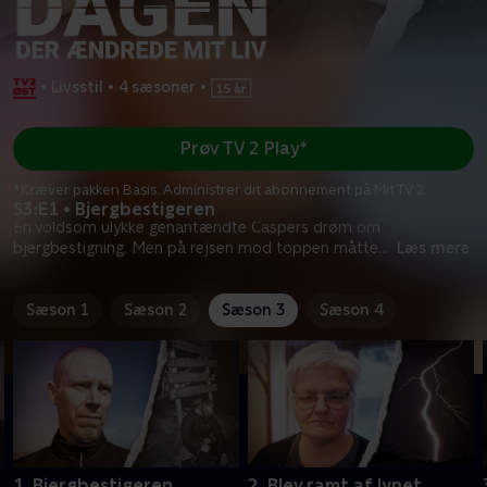
•
Livsstil
•
4 sæsoner
•
Prøv TV 2 Play*
*Kræver pakken Basis. Administrer dit abonnement på Mit TV 2.
S3:E1 • Bjergbestigeren
En voldsom ulykke genantændte Caspers drøm om
bjergbestigning. Men på rejsen mod toppen måtte
...
Læs mere
Sæson 1
Sæson 2
Sæson 3
Sæson 4
1. Bjergbestigeren
2. Blev ramt af lynet