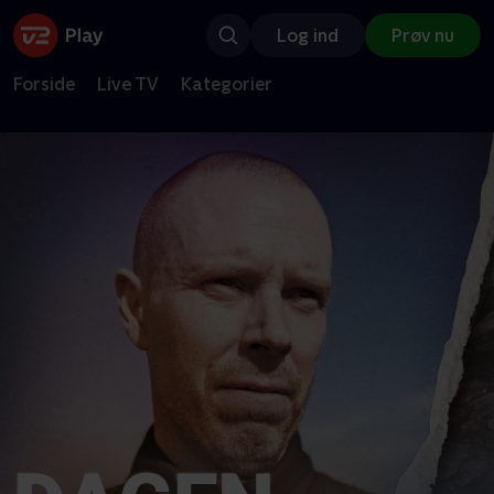
Log ind
Prøv nu
Forside
Live TV
Kategorier