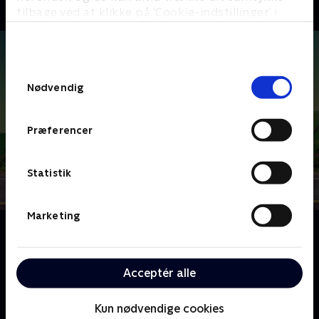
tilbage ved at klikke på ’Cookie-indstillinger’ i
bunden af siden. Læs mere om hvordan TV 2
behandler dine oplysninger i
TV 2s privatlivspolitik
.
Samtykkevalg
Nødvendig
Præferencer
Statistik
Marketing
Om Czech it out
Den berømte madelsker Lukas Hejlik og hans
teenagedatter Klara Hejlikova begiver sig ud på en
Acceptér alle
gastronomisk rundrejse i Tjekkiet for at opdage al
den mad, kultur og sjov, deres land har at byde på.
Kun nødvendige cookies