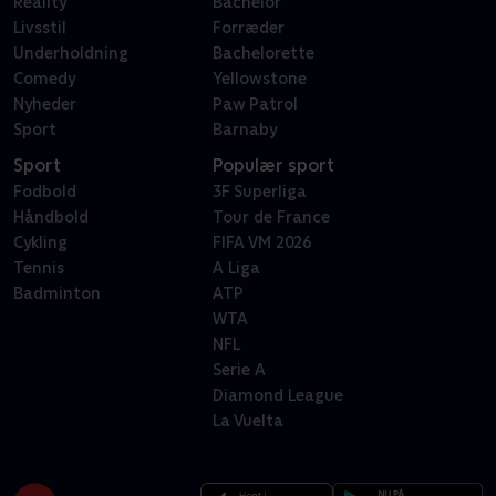
Reality
Bachelor
Livsstil
Forræder
Underholdning
Bachelorette
Comedy
Yellowstone
Nyheder
Paw Patrol
Sport
Barnaby
Sport
Populær sport
Fodbold
3F Superliga
Håndbold
Tour de France
Cykling
FIFA VM 2026
Tennis
A Liga
Badminton
ATP
WTA
NFL
Serie A
Diamond League
La Vuelta