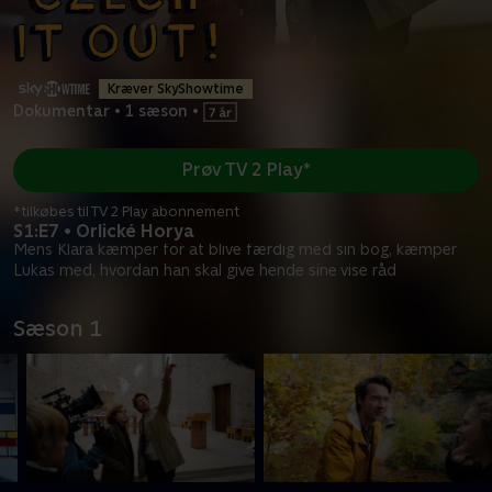
Kræver SkyShowtime
Dokumentar
•
1 sæson
•
Prøv TV 2 Play*
*tilkøbes til TV 2 Play abonnement
S1:E7 • Orlické Horya
Mens Klara kæmper for at blive færdig med sin bog, kæmper
Lukas med, hvordan han skal give hende sine vise råd
Sæson 1