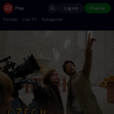
Log ind
Prøv nu
Forside
Live TV
Kategorier