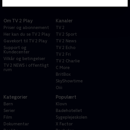
Om TV 2 Play
Kanaler
Priser og abonnement
TV 2
Her kan du se TV 2 Play
TV 2 Sport
Gavekort til TV 2 Play
TV 2 News
Support og
TV 2 Echo
Kundecenter
TV 2 Fri
Vilkår og betingelser
TV 2 Charlie
TV 2 NEWS i offentligt
C More
rum
BritBox
SkyShowtime
Oiii
Kategorier
Populært
Børn
Klovn
Serier
Badehotellet
Film
Sygeplejeskolen
Dokumentar
X Factor