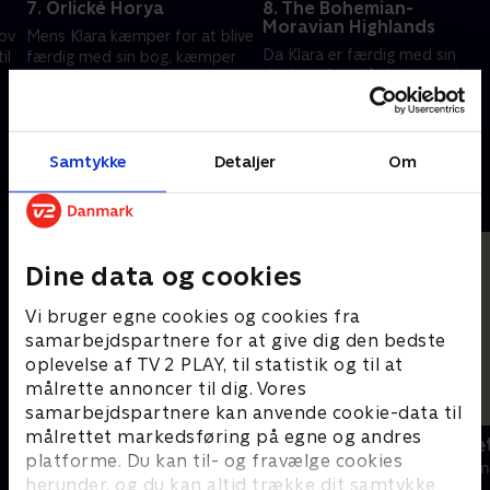
7. Orlické Horya
8. The Bohemian-
Moravian Highlands
ov
Mens Klara kæmper for at blive
Da Klara er færdig med sin
il
færdig med sin bog, kæmper
dagbog, foreslår Lukas, at hun
Lukas med, hvordan han skal
leger 'sandhed eller
give hende sine vise råd
konsekvens'.
26. maj 2023 • 21 min
26. maj 2023 • 27 min
Samtykke
Detaljer
Om
Andre så også
Dine data og cookies
Vi bruger egne cookies og cookies fra
samarbejdspartnere for at give dig den bedste
oplevelse af TV 2 PLAY, til statistik og til at
målrette annoncer til dig. Vores
samarbejdspartnere kan anvende cookie-data til
målrettet markedsføring på egne og andres
Mistænkeligt spil
Bergman - et 
platforme. Du kan til- og fravælge cookies
Dokumentar • 1 sæsoner
2018 • Dokument
herunder, og du kan altid trække dit samtykke