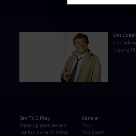
Om Colu
Den ydmyg
tilgang t
Om TV 2 Play
Kanaler
Priser og abonnement
TV 2
Her kan du se TV 2 Play
TV 2 Sport