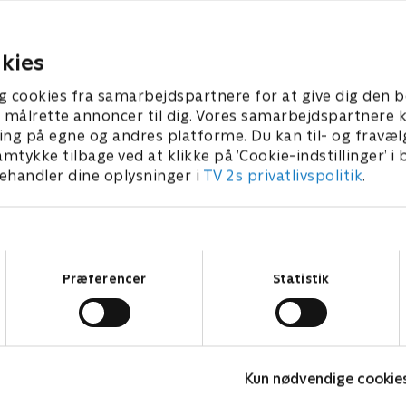
kke på en yacht også selv
elskerinde Claire Daley, udf
dør.
Columbos intellekt efter at
kies
myrdet hende.
r 2023 • 92 min
24. juni 2025 • 70 min
g cookies fra samarbejdspartnere for at give dig den b
l at målrette annoncer til dig. Vores samarbejdspartner
ing på egne og andres platforme. Du kan til- og fravæl
amtykke tilbage ved at klikke på ’Cookie-indstillinger’ i
handler dine oplysninger i
TV 2s privatlivspolitik
.
Samtykkevalg
Præferencer
Statistik
Inspector Morse
E
Kun nødvendige cookie
Krimi & Spænding • 8 sæsoner
K