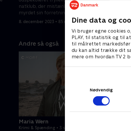
natklub, der mistænkes for at have
drukneuly
myrdet sin forretningspartner.
pludselig 
Dine data og coo
8. december 2023 • 85 min
8. decembe
Vi bruger egne cookies o
PLAY, til statistik og ti
Andre så også
til målrettet markedsfør
du kan altid trække dit s
mere om hvordan TV 2 be
Nødvendig
Maria Wern
Krimi & Spænding • 3 sæsoner