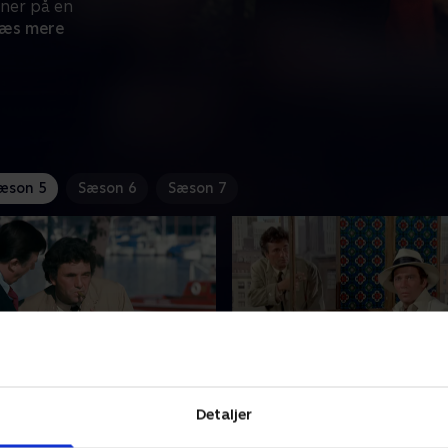
tner på en
æs mere
æson 5
Sæson 6
Sæson 7
Salute to the Commodore
1. Luk op for mord
Detaljer
r frustreret, da hans
Skuespilleren Ward Fowler, 
mistænkte i en
træt af sin producer og tidl