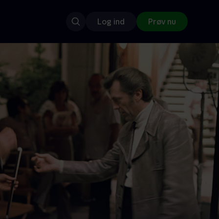
Log ind
Prøv nu