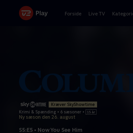
Forside
Live TV
Kategori
Kræver SkyShowtime
Krimi & Spænding
•
6 sæsoner
•
Ny sæson den 26. august
S5:E5 • Now You See Him