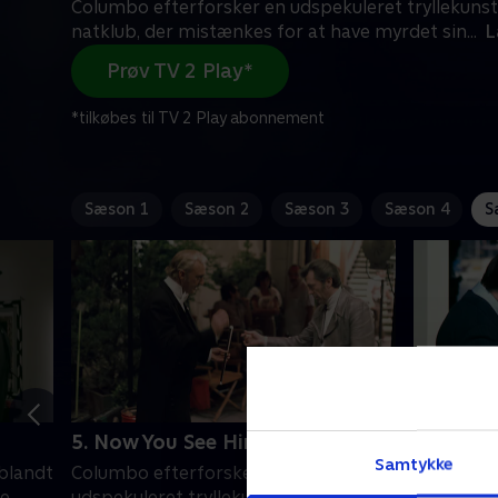
Columbo efterforsker en udspekuleret tryllekuns
natklub, der mistænkes for at have myrdet sin
...
L
Prøv TV 2 Play*
*tilkøbes til TV 2 Play abonnement
Sæson 1
Sæson 2
Sæson 3
Sæson 4
S
5. Now You See Him
6. Last 
Samtykke
blandt
Columbo efterforsker en
Columbo e
de
udspekuleret tryllekunstner på en
primære 