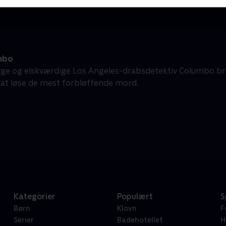
mbo
e og elskværdige Los Angeles-drabsdetektiv Columbo brug
il at løse de mest forbløffende mord.
Kategorier
Populært
S
Børn
Klovn
F
Serier
Badehotellet
H