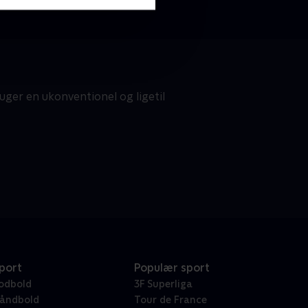
er en ukonventionel og ligetil
port
Populær sport
odbold
3F Superliga
åndbold
Tour de France