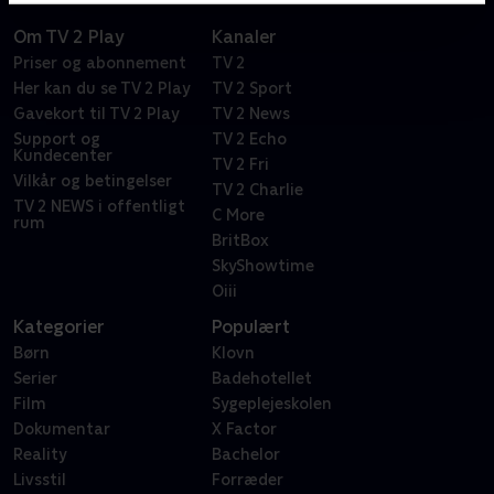
Om TV 2 Play
Kanaler
Priser og abonnement
TV 2
Her kan du se TV 2 Play
TV 2 Sport
Gavekort til TV 2 Play
TV 2 News
Support og
TV 2 Echo
Kundecenter
TV 2 Fri
Vilkår og betingelser
TV 2 Charlie
TV 2 NEWS i offentligt
C More
rum
BritBox
SkyShowtime
Oiii
Kategorier
Populært
Børn
Klovn
Serier
Badehotellet
Film
Sygeplejeskolen
Dokumentar
X Factor
Reality
Bachelor
Livsstil
Forræder