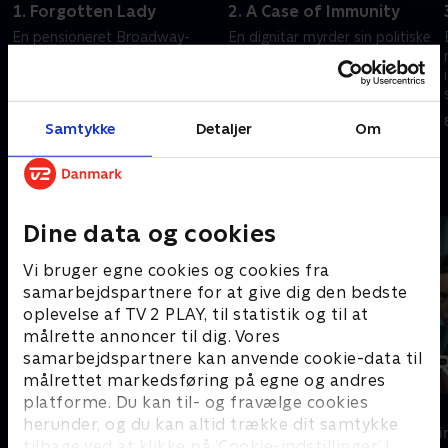
1. Forgotten Lady
2. A Case of Immunity
En pensioneret Broadway-
En dignitar myrder sin politiske
skuespillerinde iscenesætter sin
rival og skjuler derefter
velhavende mands selvmord,
forbrydelsen som en del af et
da han nægter at finansiere
fejlslagent røveri, og giver
hendes tilbagevenden til
universitetsstuderende skylden
8. december 2023 • 93 min
8. december 2023 • 71 min
Samtykke
Detaljer
Om
musicals.
for det.
Andre så også
Dine data og cookies
Vi bruger egne cookies og cookies fra
samarbejdspartnere for at give dig den bedste
oplevelse af TV 2 PLAY, til statistik og til at
målrette annoncer til dig. Vores
samarbejdspartnere kan anvende cookie-data til
målrettet markedsføring på egne og andres
platforme. Du kan til- og fravælge cookies
Maria Wern
Fartblind
herunder, og du kan altid trække dit samtykke
Krimi & Spænding • 3 sæsoner
Krimi & Spændi
tilbage ved at klikke på ’Cookie-indstillinger’ i