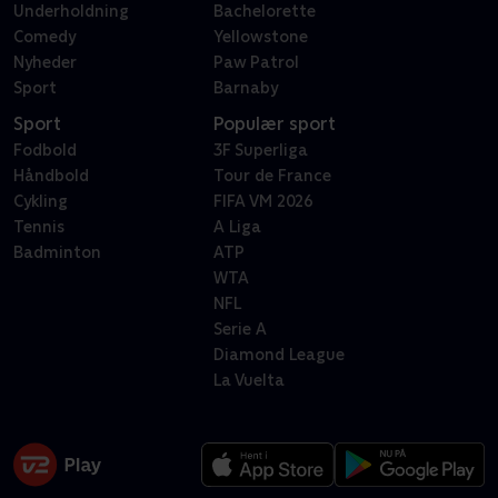
Underholdning
Bachelorette
Comedy
Yellowstone
Nyheder
Paw Patrol
Sport
Barnaby
Sport
Populær sport
Fodbold
3F Superliga
Håndbold
Tour de France
Cykling
FIFA VM 2026
Tennis
A Liga
Badminton
ATP
WTA
NFL
Serie A
Diamond League
La Vuelta