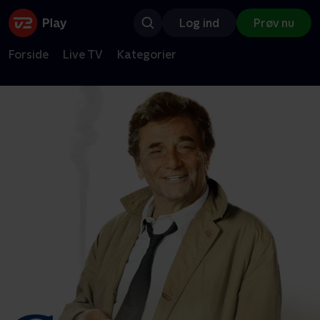
Log ind
Prøv nu
Forside
Live TV
Kategorier