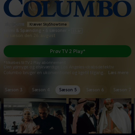
Kræver SkyShowtime
Krimi & Spænding
•
6 sæsoner
•
Ny sæson den 26. august
Prøv TV 2 Play*
*tilkøbes til TV 2 Play abonnement
Den ydmyge og elskværdige Los Angeles-drabsdetektiv
Columbo bruger en ukonventionel og ligetil tilgang
...
Læs mere
Sæson 3
Sæson 4
Sæson 5
Sæson 6
Sæson 7