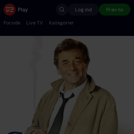
Log ind
Prøv nu
Forside
Live TV
Kategorier