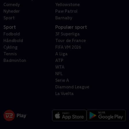
Comedy
Yellowstone
Nyheder
Paw Patrol
Sport
Barnaby
Sport
Populær sport
Fodbold
3F Superliga
Håndbold
Tour de France
Cykling
FIFA VM 2026
Tennis
A Liga
Badminton
ATP
WTA
NFL
Serie A
Diamond League
La Vuelta