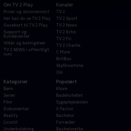
Om TV 2 Play
Kanaler
Priser og abonnement
TV 2
Her kan du se TV 2 Play
TV 2 Sport
Gavekort til TV 2 Play
TV 2 News
Support og
TV 2 Echo
Kundecenter
TV 2 Fri
Vilkår og betingelser
TV 2 Charlie
TV 2 NEWS i offentligt
C More
rum
BritBox
SkyShowtime
Oiii
Kategorier
Populært
Børn
Klovn
Serier
Badehotellet
Film
Sygeplejeskolen
Dokumentar
X Factor
Reality
Bachelor
Livsstil
Forræder
Underholdning
Bachelorette