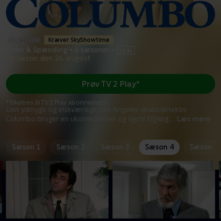
Kræver SkyShowtime
Krimi & Spænding
•
6 sæsoner
•
Ny sæson den 26. august
Prøv TV 2 Play*
*tilkøbes til TV 2 Play abonnement
Den ydmyge og elskværdige Los Angeles-drabsdetektiv
Columbo bruger en ukonventionel og ligetil tilgang
...
Læs mere
Sæson 1
Sæson 2
Sæson 3
Sæson 4
Sæson 5