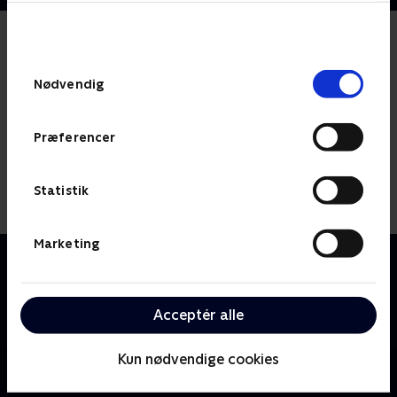
bunden af siden. Læs mere om hvordan TV 2
behandler dine oplysninger i
TV 2s privatlivspolitik
.
Samtykkevalg
Nødvendig
Præferencer
Statistik
Marketing
Om Columbo
Den ydmyge og elskværdige Los Angeles-
drabsdetektiv Columbo bruger en ukonventionel og
Acceptér alle
ligetil tilgang til at løse de mest forbløffende mord.
Kun nødvendige cookies