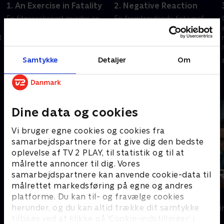
1. An Exercise in Fatality
2. Negative Reaction
En fitnessekspert myrder en
En fremtrædende fotograf
kompagnon, der afslører
dækker over mordet på sin
t
økonomisk svindel i
kone ved at hævde, at en
forretningen.
anden mand har kidnappet
hende.
Samtykke
Detaljer
Om
8. december 2023 • 94 min
8. december 2023 • 91 min
Andre så også
Dine data og cookies
Vi bruger egne cookies og cookies fra
samarbejdspartnere for at give dig den bedste
oplevelse af TV 2 PLAY, til statistik og til at
målrette annoncer til dig. Vores
samarbejdspartnere kan anvende cookie-data til
målrettet markedsføring på egne og andres
platforme. Du kan til- og fravælge cookies
Maria Wern
Fartblind
herunder, og du kan altid trække dit samtykke
Krimi & Spænding • 3 sæsoner
Krimi & Spændi
tilbage ved at klikke på ’Cookie-indstillinger’ i