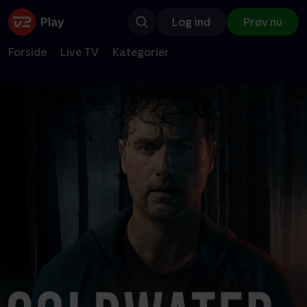
Log ind
Prøv nu
Forside
Live TV
Kategorier