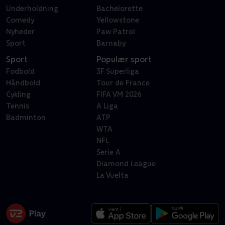
Underholdning
Bachelorette
Comedy
Yellowstone
Nyheder
Paw Patrol
Sport
Barnaby
Sport
Populær sport
Fodbold
3F Superliga
Håndbold
Tour de France
Cykling
FIFA VM 2026
Tennis
A Liga
Badminton
ATP
WTA
NFL
Serie A
Diamond League
La Vuelta