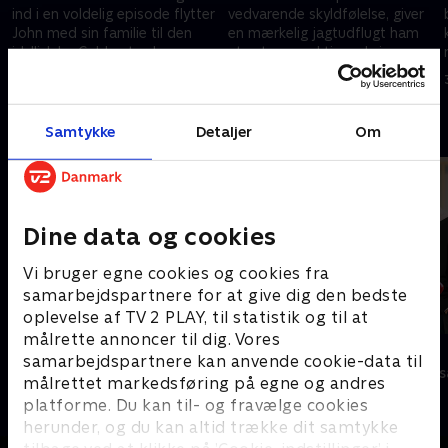
ind i en voldelig episode flytter
vedvarende skyldfølelse, giver
John med sin familie til den
en mærkelig jagtudflugt ham
idyllisk by Coldwater, hvor
et nyt perspektiv og bringer
naboerne bærer på en
ham tættere på den gådefulde
3. juni 2026 • 48 min
3. juni 2026 • 46 min
hemmelighed.
Tommy.
Andre så også
Samtykke
Detaljer
Om
Dine data og cookies
Vi bruger egne cookies og cookies fra
samarbejdspartnere for at give dig den bedste
oplevelse af TV 2 PLAY, til statistik og til at
målrette annoncer til dig. Vores
Klovn
Stormester
samarbejdspartnere kan anvende cookie-data til
Komedie • 11 sæsoner
TV-Shows • 10 
målrettet markedsføring på egne og andres
platforme. Du kan til- og fravælge cookies
herunder, og du kan altid trække dit samtykke