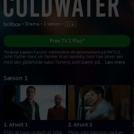
•
Drama
•
1 sæson
•
Prøv TV 2 Play*
*Kræver pakken Favorit. Administrer dit abonnement på Mit TV 2.
John flytter med sin familie til en landsby, hvor han bliver ven
med den gådefulde nabo Tommy, som bærer på
...
Læs mere
Sæson 1
1. Afsnit 1
2. Afsnit 2
Efter at have undladt at gribe
Mens John kæmper med en