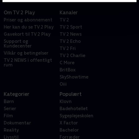
Om TV 2 Play
Kanaler
Priser og abonnement
TV 2
Her kan du se TV 2 Play
TV 2 Sport
Gavekort til TV 2 Play
TV 2 News
Support og
TV 2 Echo
Kundecenter
TV 2 Fri
Vilkår og betingelser
TV 2 Charlie
TV 2 NEWS i offentligt
C More
rum
BritBox
SkyShowtime
Oiii
Kategorier
Populært
Børn
Klovn
Serier
Badehotellet
Film
Sygeplejeskolen
Dokumentar
X Factor
Reality
Bachelor
Livsstil
Forræder