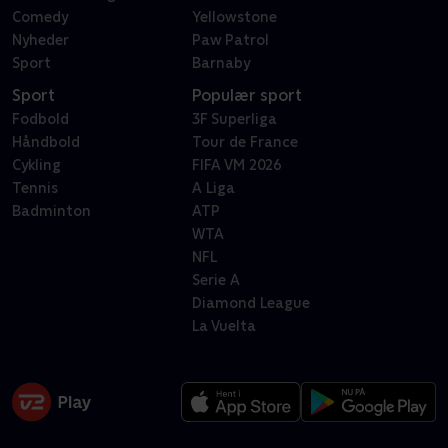
Comedy
Yellowstone
Nyheder
Paw Patrol
Sport
Barnaby
Sport
Populær sport
Fodbold
3F Superliga
Håndbold
Tour de France
Cykling
FIFA VM 2026
Tennis
A Liga
Badminton
ATP
WTA
NFL
Serie A
Diamond League
La Vuelta