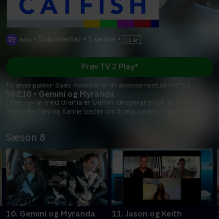
•
Dokumentar
•
1 sæson
•
Prøv TV 2 Play*
*Kræver pakken Basis. Administrer dit abonnement på Mit TV 2.
S8:E10 • Gemini og Myranda
Efter syv år med drama er Gemini desperat efter at finde
Myranda. Nev og Kamie beder om hjælp under
...
Læs mere
Sæson 8
10. Gemini og Myranda
11. Jason og Keith