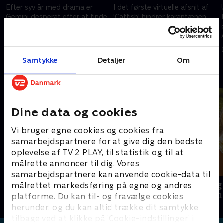
Efter syv år med drama er
I det første virtuelle afsnit af
Gemini desperat efter at finde
'Catfish' hindrer karantænen
Myranda. Nev og Kamie beder
ikke Nev og Kamie i at hjælpe
om hjælp under deres første
Jason med at finde ud af mere
intervention med en serie-
om Instagram-modellen Keith.
9. september 2025 • 39 min
10. september 2025 • 40 min
catfish.
Samtykke
Detaljer
Om
Andre så også
Dine data og cookies
Vi bruger egne cookies og cookies fra
samarbejdspartnere for at give dig den bedste
oplevelse af TV 2 PLAY, til statistik og til at
målrette annoncer til dig. Vores
samarbejdspartnere kan anvende cookie-data til
Drugged i nattelivet
Ibiza dag og
målrettet markedsføring på egne og andres
platforme. Du kan til- og fravælge cookies
Dokumentar • 1 sæsoner
Dokumentar • 1
herunder, og du kan altid trække dit samtykke
tilbage ved at klikke på ’Cookie-indstillinger’ i