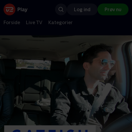
Log ind
Prøv nu
Forside
Live TV
Kategorier