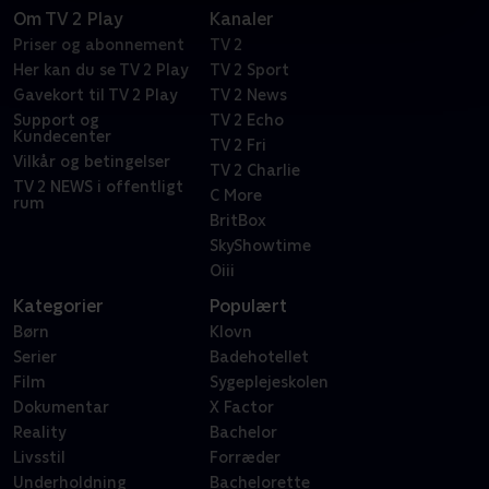
Om TV 2 Play
Kanaler
Priser og abonnement
TV 2
Her kan du se TV 2 Play
TV 2 Sport
Gavekort til TV 2 Play
TV 2 News
Support og
TV 2 Echo
Kundecenter
TV 2 Fri
Vilkår og betingelser
TV 2 Charlie
TV 2 NEWS i offentligt
C More
rum
BritBox
SkyShowtime
Oiii
Kategorier
Populært
Børn
Klovn
Serier
Badehotellet
Film
Sygeplejeskolen
Dokumentar
X Factor
Reality
Bachelor
Livsstil
Forræder
Underholdning
Bachelorette