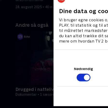
28. august 2025 • 40 min
29. august
Dine data og coo
Vi bruger egne cookies o
Andre så også
PLAY, til statistik og ti
til målrettet markedsfør
du kan altid trække dit s
mere om hvordan TV 2 be
Nødvendig
Drugged i nattelivet
Dokumentar • 1 sæsoner