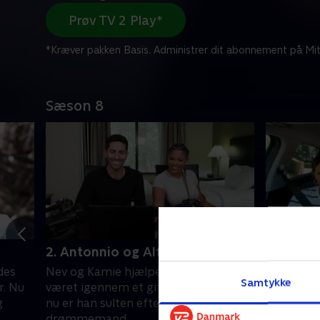
Prøv TV 2 Play*
*Kræver pakken Basis. Administrer dit abonnement på Mit
Sæson 8
2. Antonnio og Alfred
3. Spark
des
Nev og Kamie hjælper Alfred, som har
Kiana er 
Samtykke
r. Nu
været igennem et giftigt forhold, og
Sparkayla,
g
nu er han sulten efter at finde sin
påstår, at
drømmemand.
fører til d