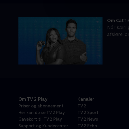
Om Catfi
Når kærli
afsløre, o
Om TV 2 Play
Kanaler
Priser og abonnement
TV 2
Her kan du se TV 2 Play
TV 2 Sport
Gavekort til TV 2 Play
TV 2 News
Support og Kundecenter
TV 2 Echo