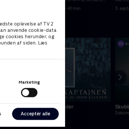
n.
den chokerende sandhed.
vender
2. september 2025 • 40 min
3. sep
edste oplevelse af TV 2
e kan anvende cookie-data
ge cookies herunder, og
 bunden af siden. Læs
Marketing
aptajnen og de 1000 kvinder
Skubb
okumentar • 1 sæsoner
Dokume
s
Acceptér alle