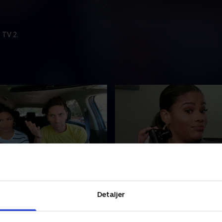
 TV 2.
ayla og Maritha
4. Jesus og Alexis
overbevist om, at hans kone,
Nev og Kammie modtager 
Detaljer
 catfishes af en pige, der
anonym email fra en whistl
 hun er hendes søster. Det
der rapporterer om en catfi
en første dna-test i 'Catfish'.
værterne ankommer for at 