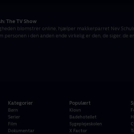
sh: The TV Show
gheden blomstrer online, hjælper makkerparret Nev Sch
m personen i den anden ende virkelig er den, de siger, de er
Kategorier
Populært
S
Børn
Klovn
F
Serier
Badehotellet
H
Film
Sygeplejeskolen
C
Dokumentar
X Factor
T