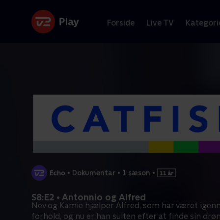
Forside
Live TV
Kategori
•
Dokumentar
•
1 sæson
•
S8:E2 • Antonnio og Alfred
Nev og Kamie hjælper Alfred, som har været igenn
forhold, og nu er han sulten efter at finde sin 