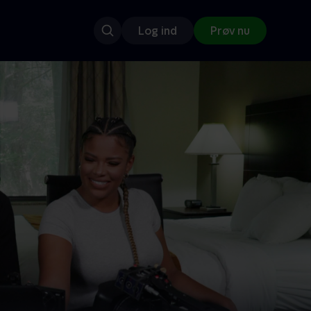
Log ind
Prøv nu