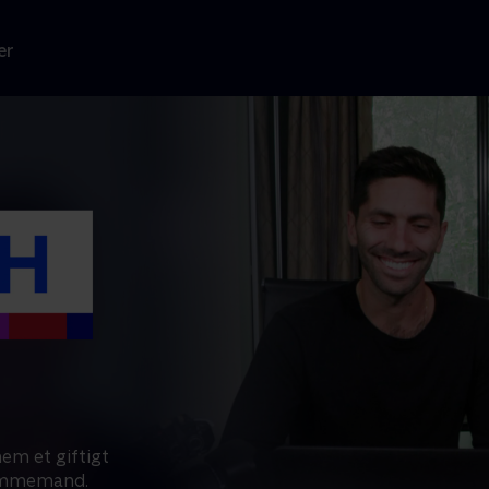
er
em et giftigt
drømmemand.