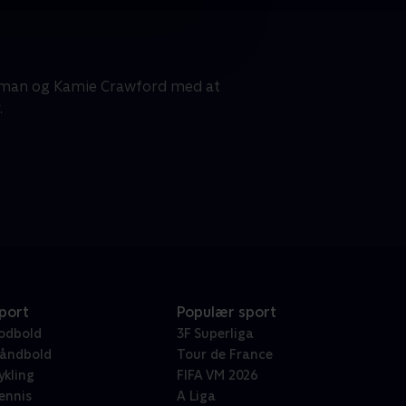
ulman og Kamie Crawford med at
.
port
Populær sport
odbold
3F Superliga
åndbold
Tour de France
ykling
FIFA VM 2026
ennis
A Liga