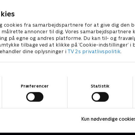
afdækker de en konspiratio
 2025 • 40 min
1. september 2025 • 40 min
kies
g cookies fra samarbejdspartnere for at give dig den b
l at målrette annoncer til dig. Vores samarbejdspartner
ing på egne og andres platforme. Du kan til- og fravæl
amtykke tilbage ved at klikke på ’Cookie-indstillinger’ i
handler dine oplysninger i
TV 2s privatlivspolitik
.
Samtykkevalg
Præferencer
Statistik
Ibiza dag og nat
K
Dokumentar • 1 sæsoner
D
Kun nødvendige cookie