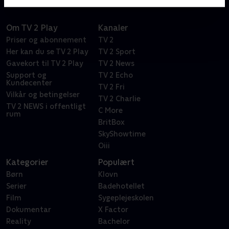
Om TV 2 Play
Kanaler
Priser og abonnement
TV 2
Her kan du se TV 2 Play
TV 2 Sport
Gavekort til TV 2 Play
TV 2 News
Support og
TV 2 Echo
Kundecenter
TV 2 Fri
Vilkår og betingelser
TV 2 Charlie
TV 2 NEWS i offentligt
C More
rum
BritBox
SkyShowtime
Oiii
Kategorier
Populært
Børn
Klovn
Serier
Badehotellet
Film
Sygeplejeskolen
Dokumentar
X Factor
Reality
Bachelor