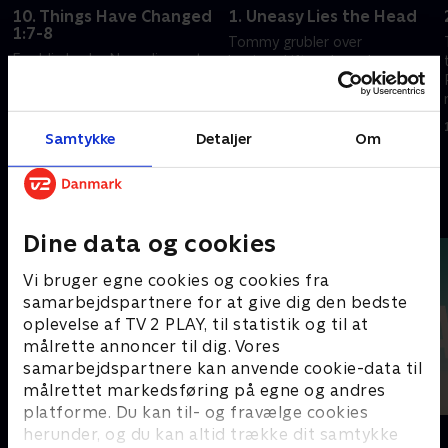
10. Things Have Changed
1. Uneasy Lies the Head
1:7-8
Tommy grubler over
Freddie beder Nozzoli om at
karriereskift og beordrer
slå Michael ihjel. Tommy stiller
Declan til hemmelig
op til formandsvalg, og Eileen
korruptionsundersøgelse. Rose
sætter foden i overfor Dana.
skjuler sit skrantende helbred.
1. juli 2021 • 50 min
Samtykke
Detaljer
Om
1. juli 2021 • 50 min
Andre så også
Dine data og cookies
Vi bruger egne cookies og cookies fra
samarbejdspartnere for at give dig den bedste
oplevelse af TV 2 PLAY, til statistik og til at
målrette annoncer til dig. Vores
samarbejdspartnere kan anvende cookie-data til
målrettet markedsføring på egne og andres
platforme. Du kan til- og fravælge cookies
Top Dog
The Au Pair
herunder, og du kan altid trække dit samtykke