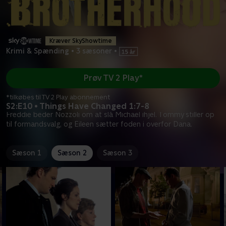
Kræver SkyShowtime
Krimi & Spænding
•
3 sæsoner
•
Prøv TV 2 Play*
*tilkøbes til TV 2 Play abonnement
S2:E10 • Things Have Changed 1:7-8
Freddie beder Nozzoli om at slå Michael ihjel. Tommy stiller op
til formandsvalg, og Eileen sætter foden i overfor Dana.
Sæson 1
Sæson 2
Sæson 3