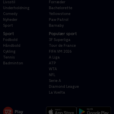
Livsstil
Forræder
Underholdning
Bachelorette
Comedy
Yellowstone
Nyheder
Paw Patrol
Sport
Barnaby
Sport
Populær sport
Fodbold
3F Superliga
Håndbold
Tour de France
Cykling
FIFA VM 2026
Tennis
A Liga
Badminton
ATP
WTA
NFL
Serie A
Diamond League
La Vuelta