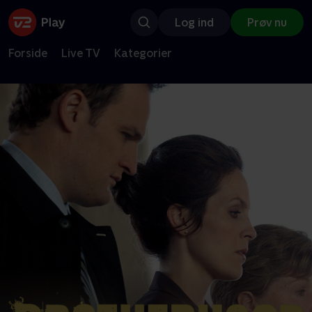
Log ind
Prøv nu
Forside
Live TV
Kategorier