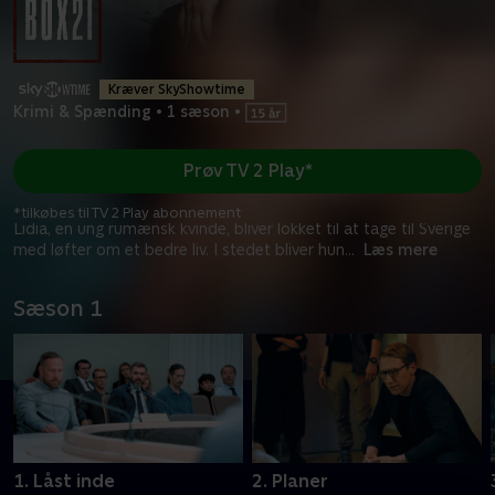
Kræver SkyShowtime
Krimi & Spænding
•
1 sæson
•
Prøv TV 2 Play*
*tilkøbes til TV 2 Play abonnement
Lidia, en ung rumænsk kvinde, bliver lokket til at tage til Sverige
med løfter om et bedre liv. I stedet bliver hun
...
Læs mere
Sæson 1
1. Låst inde
2. Planer