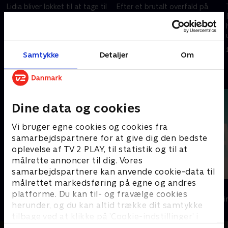
Lidia bliver lokket til at tage til
Efter et brutalt overfald på
Sverige af sin kæreste og bliver
Lidia møder politibetjent
tvunget til at lade sig udnytte
Hermansson hende på
seksuelt
hospitalet og tilbyder at
hjælpe, selvom Lidia ønsker at
16. maj 2024 • 44 min
16. maj 2024 • 46 min
Samtykke
Detaljer
Om
tage sagen i egen hånd.
Andre så også
Dine data og cookies
Vi bruger egne cookies og cookies fra
samarbejdspartnere for at give dig den bedste
oplevelse af TV 2 PLAY, til statistik og til at
målrette annoncer til dig. Vores
samarbejdspartnere kan anvende cookie-data til
målrettet markedsføring på egne og andres
Top Dog
The Au Pair
platforme. Du kan til- og fravælge cookies
Krimi & Spænding • 1 sæsoner
Krimi & Spændi
herunder, og du kan altid trække dit samtykke
tilbage ved at klikke på ’Cookie-indstillinger’ i
bunden af siden. Læs mere om hvordan TV 2