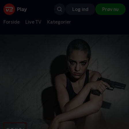
Log ind
Prøv nu
Forside
Live TV
Kategorier