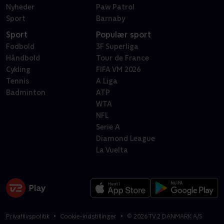
Nyheder
Paw Patrol
Sport
Barnaby
Sport
Populær sport
Fodbold
3F Superliga
Håndbold
Tour de France
Cykling
FIFA VM 2026
Tennis
A Liga
Badminton
ATP
WTA
NFL
Serie A
Diamond League
La Vuelta
Privatlivspolitik
Cookie-indstillinger
©
2026
TV 2 DANMARK A/S