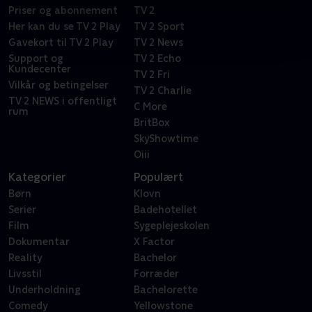
Priser og abonnement
TV 2
Her kan du se TV 2 Play
TV 2 Sport
Gavekort til TV 2 Play
TV 2 News
Support og
TV 2 Echo
Kundecenter
TV 2 Fri
Vilkår og betingelser
TV 2 Charlie
TV 2 NEWS i offentligt
C More
rum
BritBox
SkyShowtime
Oiii
Kategorier
Populært
Børn
Klovn
Serier
Badehotellet
Film
Sygeplejeskolen
Dokumentar
X Factor
Reality
Bachelor
Livsstil
Forræder
Underholdning
Bachelorette
Comedy
Yellowstone