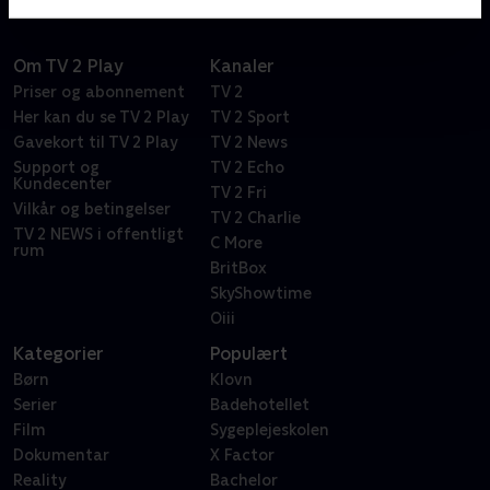
Om TV 2 Play
Kanaler
Priser og abonnement
TV 2
Her kan du se TV 2 Play
TV 2 Sport
Gavekort til TV 2 Play
TV 2 News
Support og
TV 2 Echo
Kundecenter
TV 2 Fri
Vilkår og betingelser
TV 2 Charlie
TV 2 NEWS i offentligt
C More
rum
BritBox
SkyShowtime
Oiii
Kategorier
Populært
Børn
Klovn
Serier
Badehotellet
Film
Sygeplejeskolen
Dokumentar
X Factor
Reality
Bachelor