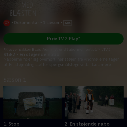
•
Dokumentar
•
1 sæson
•
Prøv TV 2 Play*
*Kræver pakken Basis. Administrer dit abonnement på Mit TV 2.
S1:E2 • En støjende nabo
Naboerne føler sig overhørt, når støjen fra vindmøllerne tager
til. En støjmåling sætter spørgsmålstegn ved
...
Læs mere
Sæson 1
1. Stop
2. En støjende nabo