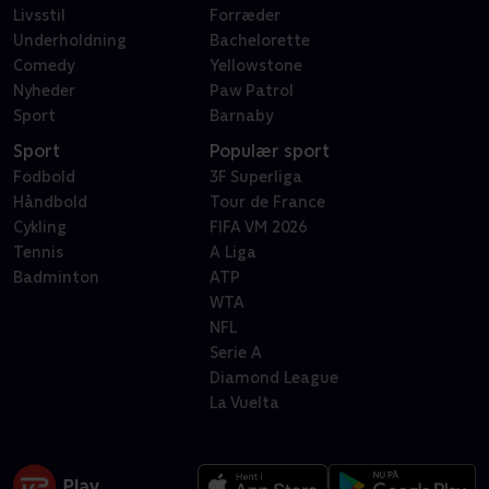
Livsstil
Forræder
Underholdning
Bachelorette
Comedy
Yellowstone
Nyheder
Paw Patrol
Sport
Barnaby
Sport
Populær sport
Fodbold
3F Superliga
Håndbold
Tour de France
Cykling
FIFA VM 2026
Tennis
A Liga
Badminton
ATP
WTA
NFL
Serie A
Diamond League
La Vuelta