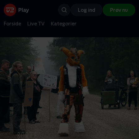
Log ind
Prøv nu
Forside
Live TV
Kategorier