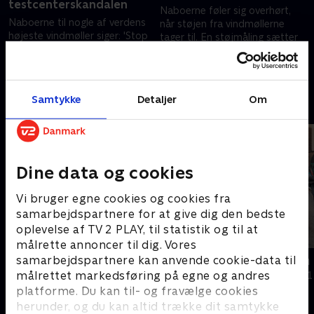
testcenterskandalen
Naboerne føler sig overhørt,
Naboerne til nogle af verdens
når støjen fra vindmøllerne
højeste vindmøller siger: 'Stop
tager til. En støjmåling sætter
testcenterskandalen!'.
spørgsmålstegn ved
myndighedernes beregninger.
29. oktober 2025 • 41 min
5. november 2025 • 42 min
Samtykke
Detaljer
Om
Andre så også
Dine data og cookies
Vi bruger egne cookies og cookies fra
samarbejdspartnere for at give dig den bedste
oplevelse af TV 2 PLAY, til statistik og til at
målrette annoncer til dig. Vores
Døden i sommerhuset
Kampen om 
samarbejdspartnere kan anvende cookie-data til
målrettet markedsføring på egne og andres
Dokumentar • 1 sæsoner
Dokumentar • 1
platforme. Du kan til- og fravælge cookies
herunder, og du kan altid trække dit samtykke