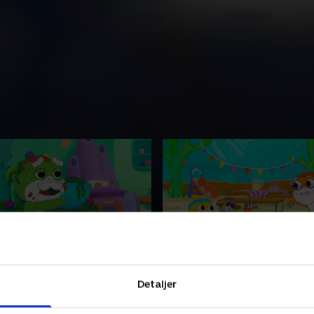
e finnefjender
8. Lannies lys
Detaljer
Shadow går sammen om at
Da en anden fisk fortæller L
en ødelagt spilledåse. Haj-
hendes lanterne-hajlys er fo