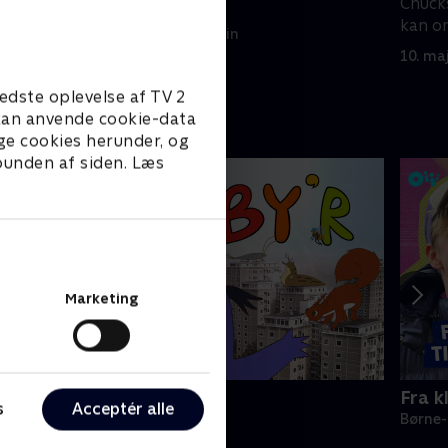
ys.
hvalkoret.
Chucks
kan o
10. maj 2025 • 21 min
10. ma
edste oplevelse af TV 2
e kan anvende cookie-data
ge cookies herunder, og
 bunden af siden. Læs
Marketing
yr i by'r
Fra k
s
Acceptér alle
ørne-underholdning • 1 sæsoner
Børne-