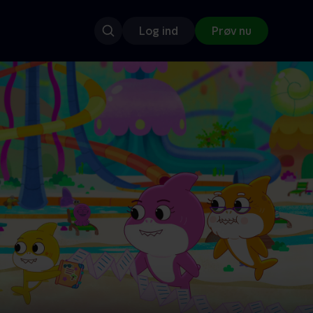
Log ind
Prøv nu