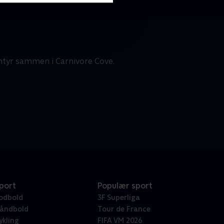
entyr sammen i Carnivore Cove.
port
Populær sport
odbold
3F Superliga
åndbold
Tour de France
ykling
FIFA VM 2026