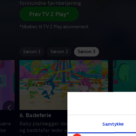
forsvundne fjernbetjening.
Prøv TV 2 Play*
*tilkøbes til TV 2 Play abonnement
Sæson 1
Sæson 2
Sæson 3
6. Badeferie
7. Bedst
 være
Baby planlægger den perfekte ferie,
Baby og 
Samtykke
kke
og bedstefar leder efter sin
reparere 