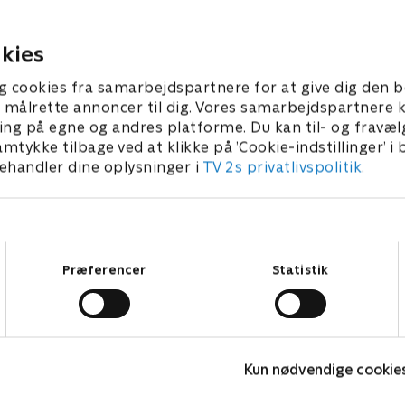
 må imponere en snobbet
forsøger hun at dæmpe sit l
10. maj 2025 • 21 min
kies
25 • 21 min
g cookies fra samarbejdspartnere for at give dig den b
l at målrette annoncer til dig. Vores samarbejdspartner
ing på egne og andres platforme. Du kan til- og fravæl
amtykke tilbage ved at klikke på ’Cookie-indstillinger’ i
handler dine oplysninger i
TV 2s privatlivspolitik
.
Samtykkevalg
Præferencer
Statistik
Syng det!
D
Kun nødvendige cookie
Børne-underholdning • 1 sæsoner
B