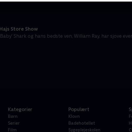
Hajs Store Show
'Baby' Shark og hans bedste ven, William Ray, har sjove ev
Kategorier
Populært
S
Børn
Klovn
F
Serier
Badehotellet
H
Film
Sygeplejeskolen
C