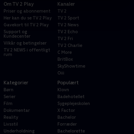
Om TV 2 Play
Kanaler
Priser og abonnement
TV 2
Her kan du se TV 2 Play
TV 2 Sport
Gavekort til TV 2 Play
TV 2 News
Support og
TV 2 Echo
Kundecenter
TV 2 Fri
Vilkår og betingelser
TV 2 Charlie
TV 2 NEWS i offentligt
C More
rum
BritBox
SkyShowtime
Oiii
Kategorier
Populært
Børn
Klovn
Serier
Badehotellet
Film
Sygeplejeskolen
Dokumentar
X Factor
Reality
Bachelor
Livsstil
Forræder
Underholdning
Bachelorette