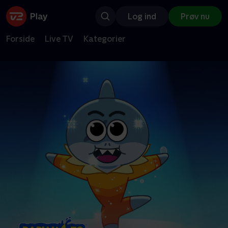
Log ind
Prøv nu
Forside
Live TV
Kategorier