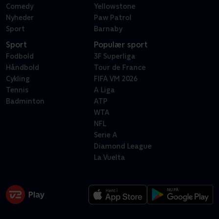
Comedy
Yellowstone
Nyheder
Paw Patrol
Sport
Barnaby
Sport
Populær sport
Fodbold
3F Superliga
Håndbold
Tour de France
Cykling
FIFA VM 2026
Tennis
A Liga
Badminton
ATP
WTA
NFL
Serie A
Diamond League
La Vuelta