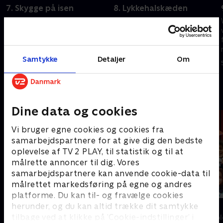
7. Skygge på isen
8. Lykkehalskæden
Chucks fortæller Baby om
Baby kæmper for at give slip
Hanukkah, og Goldie finder en
på sin lykkehalskæde. Super
usandsynlig skøjtepartner.
Shark og Kaptajn Kelp følger
efter Vigo
24. marts 2024 • 21 min
Samtykke
Detaljer
Om
5. september 2023 • 21 min
Andre så også
Dine data og cookies
Vi bruger egne cookies og cookies fra
samarbejdspartnere for at give dig den bedste
oplevelse af TV 2 PLAY, til statistik og til at
målrette annoncer til dig. Vores
samarbejdspartnere kan anvende cookie-data til
målrettet markedsføring på egne og andres
platforme. Du kan til- og fravælge cookies
herunder, og du kan altid trække dit samtykke
Katrine undersøger - musik
Syng det!
tilbage ved at klikke på ’Cookie-indstillinger’ i
Børne-underholdning • 1 sæsoner
Børne-underhol