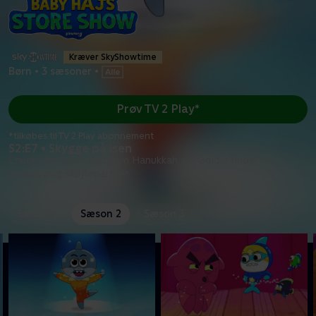
Kræver SkyShowtime
Børn
•
3 sæsoner
•
Prøv TV 2 Play*
*tilkøbes til TV 2 Play abonnement
S2:E7 • Skygge på isen
Chucks fortæller Baby om Hanukkah, og Goldie finder en
usandsynlig skøjtepartner.
Sæson 1
Sæson 2
Sæson 3