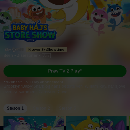
Kræver SkyShowtime
Børn
•
3 sæsoner
•
Prøv TV 2 Play*
*tilkøbes til TV 2 Play abonnement
Brooklyn 'Baby' Shark og hans bedste ven, William Ray, har sjove
eventyr sammen i Carnivore Cove.
Sæson 1
Sæson 2
Sæson 3