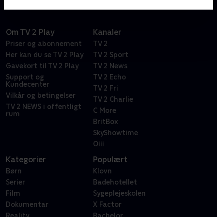
Om TV 2 Play
Kanaler
Priser og abonnement
TV 2
Her kan du se TV 2 Play
TV 2 Sport
Gavekort til TV 2 Play
TV 2 News
Support og
TV 2 Echo
Kundecenter
TV 2 Fri
Vilkår og betingelser
TV 2 Charlie
TV 2 NEWS i offentligt
C More
rum
BritBox
SkyShowtime
Oiii
Kategorier
Populært
Børn
Klovn
Serier
Badehotellet
Film
Sygeplejeskolen
Dokumentar
X Factor
Reality
Bachelor