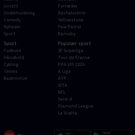
Livsstil
Forræder
Underholdning
Bachelorette
Comedy
Yellowstone
Nyheder
Paw Patrol
Sport
Barnaby
Sport
Populær sport
Fodbold
3F Superliga
Håndbold
Tour de France
Cykling
FIFA VM 2026
Tennis
A Liga
Badminton
ATP
WTA
NFL
Serie A
Diamond League
La Vuelta