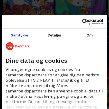
1. Santa Jaws forsvinder
3. Babys tand
Baby og William må redde
Baby Haj mister sin tand. Et
Fishmasferien, da Santa Jaws
spil Barnacle Ball bliver til en
Samtykke
Detaljer
Om
forsvinder.
redningsmission.
1. januar 2023 • 21 min
1. januar 2023 • 21 min
Andre så også
Dine data og cookies
Vi bruger egne cookies og cookies fra
samarbejdspartnere for at give dig den bedste
oplevelse af TV 2 PLAY, til statistik og til at
målrette annoncer til dig. Vores
samarbejdspartnere kan anvende cookie-data til
målrettet markedsføring på egne og andres
platforme. Du kan til- og fravælge cookies
herunder, og du kan altid trække dit samtykke