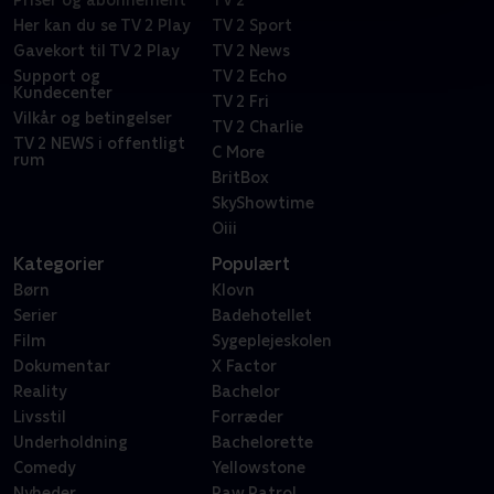
Priser og abonnement
TV 2
Her kan du se TV 2 Play
TV 2 Sport
Gavekort til TV 2 Play
TV 2 News
Support og
TV 2 Echo
Kundecenter
TV 2 Fri
Vilkår og betingelser
TV 2 Charlie
TV 2 NEWS i offentligt
C More
rum
BritBox
SkyShowtime
Oiii
Kategorier
Populært
Børn
Klovn
Serier
Badehotellet
Film
Sygeplejeskolen
Dokumentar
X Factor
Reality
Bachelor
Livsstil
Forræder
Underholdning
Bachelorette
Comedy
Yellowstone
Nyheder
Paw Patrol