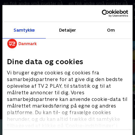
en flok andre små insekter på
en flok andre små insekter på
eventyr.
eventyr.
1. maj 2023 • 12 min
1. maj 2023 • 12 min
Samtykke
Detaljer
Om
Andre så også
Dine data og cookies
Vi bruger egne cookies og cookies fra
samarbejdspartnere for at give dig den bedste
oplevelse af TV 2 PLAY, til statistik og til at
målrette annoncer til dig. Vores
samarbejdspartnere kan anvende cookie-data til
Dukkehospitalet
Byens helte 
målrettet markedsføring på egne og andres
Børneserier • 1 sæsoner
Børneserier • 1
platforme. Du kan til- og fravælge cookies
herunder, og du kan altid trække dit samtykke
tilbage ved at klikke på ’Cookie-indstillinger’ i
bunden af siden. Læs mere om hvordan TV 2