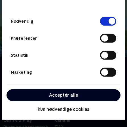
behandler dine oplysninger i
TV 2s privatlivspolitik
.
Samtykkevalg
Nødvendig
Præferencer
Statistik
Om Apollos røverhistorier
Fransk børneserie om fårekyllingen Apollo,
Marketing
dronningebien Marguerite og en flok andre små
insekter, der konstant kommer ud på overraskende
eventyr.
Acceptér alle
Kun nødvendige cookies
Om TV 2 Play
Kanaler