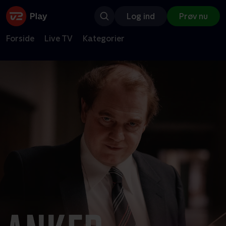
Log ind
Prøv nu
Forside
Live TV
Kategorier