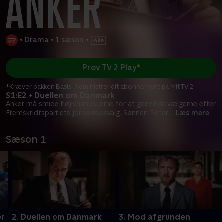
•
Drama
•
1 sæson
•
Prøv TV 2 Play*
*Kræver pakken Basis. Administrer dit abonnement på Mit TV 2.
S1:E2 • Duellen om Danmark
Anker må smide fløjlshandskerne for at genvinde vælgerne efter
Fremskridtspartiets jordskredsvalg. Sønnen Peter
...
Læs mere
Sæson 1
er
2. Duellen om Danmark
3. Mod afgrunden