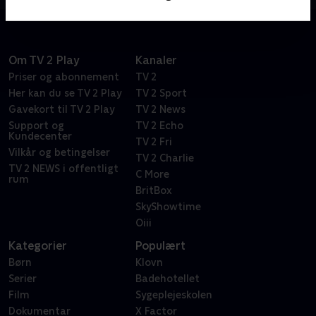
i den Jørgensens lejlighed i Sydhavnen.
Om TV 2 Play
Kanaler
Priser og abonnement
TV 2
Her kan du se TV 2 Play
TV 2 Sport
Gavekort til TV 2 Play
TV 2 News
Support og
TV 2 Echo
Kundecenter
TV 2 Fri
Vilkår og betingelser
TV 2 Charlie
TV 2 NEWS i offentligt
C More
rum
BritBox
SkyShowtime
Oiii
Kategorier
Populært
Børn
Klovn
Serier
Badehotellet
Film
Sygeplejeskolen
Dokumentar
X Factor