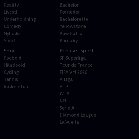
Reality
Bachelor
Livsstil
Forræder
Underholdning
Bachelorette
Comedy
Yellowstone
Nyheder
Paw Patrol
Sport
Barnaby
Sport
Populær sport
Fodbold
3F Superliga
Håndbold
Tour de France
Cykling
FIFA VM 2026
Tennis
A Liga
Badminton
ATP
WTA
NFL
Serie A
Diamond League
La Vuelta