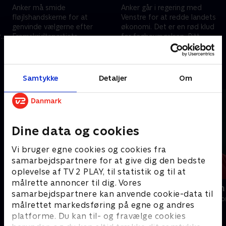
Anker må smide
Anker går i regering med
fløjlshandskerne for at
Venstre for at redde landets
genvinde vælgerne efter
økonomi. Det er en rød klud
r
Fremskridtspartiets
for fagbevægelsen. Ritt
s
jordskredsvalg. Sønnen Peter
Bjerregaards ophold på Hotel
7. januar 2024 • 42 min
14. januar 2024 • 44 min
bliver kommunist - til Ankers
Ritz i Paris skaber uro.
store skuffelse.
Andre så også
Samtykke
Detaljer
Om
Dine data og cookies
Vi bruger egne cookies og cookies fra
samarbejdspartnere for at give dig den bedste
oplevelse af TV 2 PLAY, til statistik og til at
målrette annoncer til dig. Vores
Stein Bagger og grådighedens
Máxima - en
samarbejdspartnere kan anvende cookie-data til
ansigter
Drama • 1 sæso
målrettet markedsføring på egne og andres
Drama • 1 sæsoner
platforme. Du kan til- og fravælge cookies