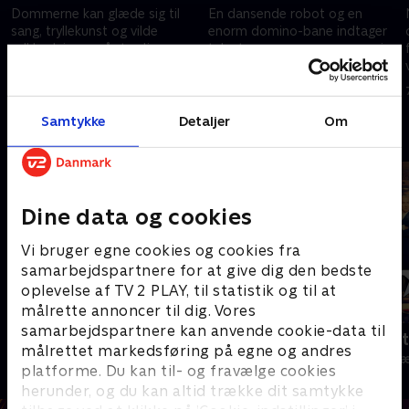
Dommerne kan glæde sig til
En dansende robot og en
sang, tryllekunst og vilde
enorm domino-bane indtager
udklædninger, når tredje
talentscenen, mens en ung pige
audition går i gang. Særligt en
gør debut med sin guitar.
gruppe gør scenen brandvarm
Hvem har talent nok til at gå
21. februar 2025 • 82 min
28. februar 2025 • 84 min
med deres dansetrin.
videre i konkurrencen?
Samtykke
Detaljer
Om
Andre så også
Dine data og cookies
Vi bruger egne cookies og cookies fra
samarbejdspartnere for at give dig den bedste
oplevelse af TV 2 PLAY, til statistik og til at
målrette annoncer til dig. Vores
samarbejdspartnere kan anvende cookie-data til
Danmarks dummeste
Britain's Got
målrettet markedsføring på egne og andres
TV-Shows • 1 sæsoner
TV-Shows • 2 s
platforme. Du kan til- og fravælge cookies
herunder, og du kan altid trække dit samtykke