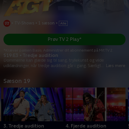
•
TV-Shows
•
1 sæson
•
Prøv TV 2 Play*
*Kræver pakken Basis. Administrer dit abonnement på Mit TV 2.
S19:E3 • Tredje audition
Dommerne kan glæde sig til sang, tryllekunst og vilde
udklædninger, når tredje audition går i gang. Særligt
...
Læs mere
Sæson 19
3. Tredje audition
4. Fjerde audition