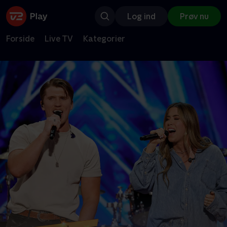
Log ind
Prøv nu
Forside
Live TV
Kategorier