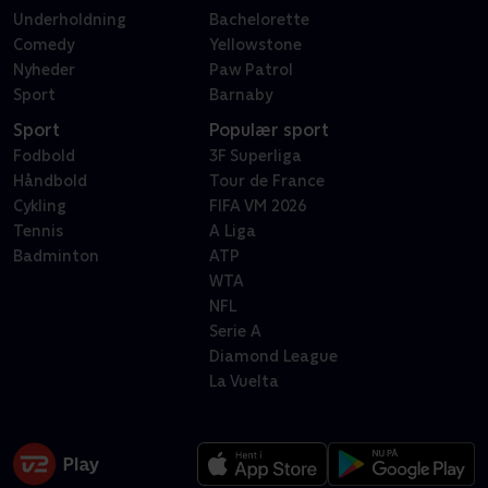
Underholdning
Bachelorette
Comedy
Yellowstone
Nyheder
Paw Patrol
Sport
Barnaby
Sport
Populær sport
Fodbold
3F Superliga
Håndbold
Tour de France
Cykling
FIFA VM 2026
Tennis
A Liga
Badminton
ATP
WTA
NFL
Serie A
Diamond League
La Vuelta