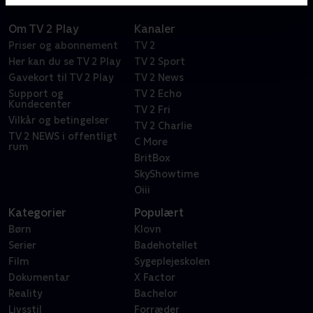
Om TV 2 Play
Kanaler
Priser og abonnement
TV 2
Her kan du se TV 2 Play
TV 2 Sport
Gavekort til TV 2 Play
TV 2 News
Support og
TV 2 Echo
Kundecenter
TV 2 Fri
Vilkår og betingelser
TV 2 Charlie
TV 2 NEWS i offentligt
C More
rum
BritBox
SkyShowtime
Oiii
Kategorier
Populært
Børn
Klovn
Serier
Badehotellet
Film
Sygeplejeskolen
Dokumentar
X Factor
Reality
Bachelor
Livsstil
Forræder