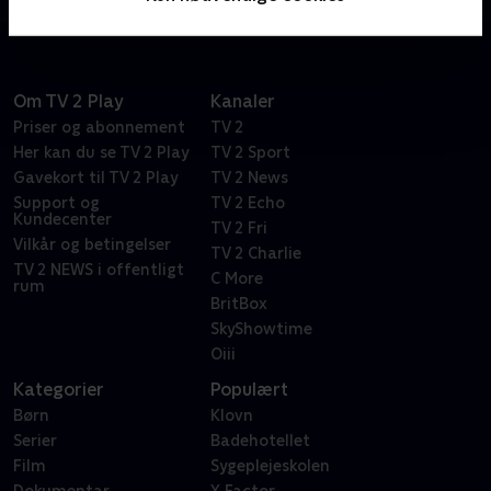
Om TV 2 Play
Kanaler
Priser og abonnement
TV 2
Her kan du se TV 2 Play
TV 2 Sport
Gavekort til TV 2 Play
TV 2 News
Support og
TV 2 Echo
Kundecenter
TV 2 Fri
Vilkår og betingelser
TV 2 Charlie
TV 2 NEWS i offentligt
C More
rum
BritBox
SkyShowtime
Oiii
Kategorier
Populært
Børn
Klovn
Serier
Badehotellet
Film
Sygeplejeskolen