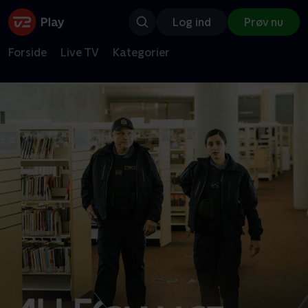
Log ind
Prøv nu
Forside
Live TV
Kategorier