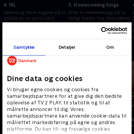
4. IRL
5. Homecoming Kings
Sabrina og Vince reagerer på et
Efter en menneskejagt på to
opkald om en pistol på et
farlige brødre, hvis forbrydelser
bibliotek. Det trækker dem ind
efterlod langvarige ar på
i en hektisk sag om ulovlige
samfundet, hjemsøges Vince
våben og seksuel afpresning
stadig af fortrydelser.
7. december 2024 • 41 min
7. december 2024 • 42 min
Samtykke
Detaljer
Om
Andre så også
Dine data og cookies
Vi bruger egne cookies og cookies fra
samarbejdspartnere for at give dig den bedste
oplevelse af TV 2 PLAY, til statistik og til at
målrette annoncer til dig. Vores
samarbejdspartnere kan anvende cookie-data til
Velkommen hjem til mord
Farligt kryd
målrettet markedsføring på egne og andres
Krimi & Spænding • 1 sæsoner
Krimi & Spændi
platforme. Du kan til- og fravælge cookies