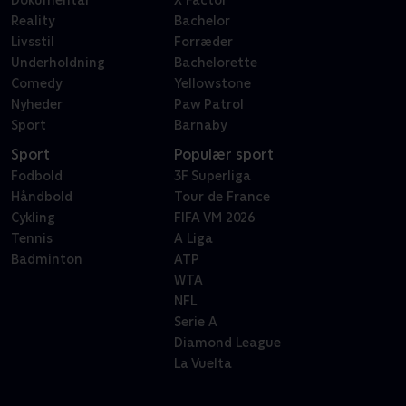
Dokumentar
X Factor
Reality
Bachelor
Livsstil
Forræder
Underholdning
Bachelorette
Comedy
Yellowstone
Nyheder
Paw Patrol
Sport
Barnaby
Sport
Populær sport
Fodbold
3F Superliga
Håndbold
Tour de France
Cykling
FIFA VM 2026
Tennis
A Liga
Badminton
ATP
WTA
NFL
Serie A
Diamond League
La Vuelta