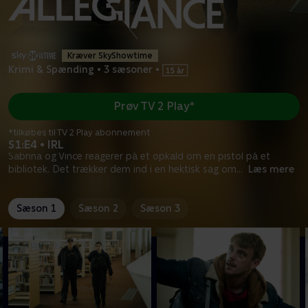
Kræver SkyShowtime
Krimi & Spænding
•
3 sæsoner
•
Prøv TV 2 Play*
*tilkøbes til TV 2 Play abonnement
S1:E4 • IRL
Sabrina og Vince reagerer på et opkald om en pistol på et
bibliotek. Det trækker dem ind i en hektisk sag om
...
Læs mere
Sæson 1
Sæson 2
Sæson 3