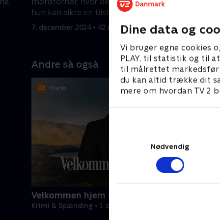
ne.
mordforhør, hvor det ser ud til, at kun
7. decembe
hun kan sikre en tilståelse i tide
Dine data og coo
7. december 2024 • 42 min
Vi bruger egne cookies o
PLAY, til statistik og ti
Andre så også
til målrettet markedsfør
du kan altid trække dit s
mere om hvordan TV 2 be
Nødvendig
Velkommen hjem til mord
Krimi & Spænding • 1 sæsoner