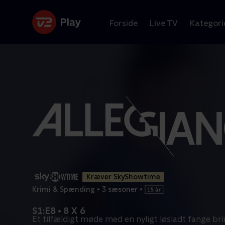
Forside
Live TV
Kategori
Kræver SkyShowtime
Krimi & Spænding
•
3 sæsoner
•
S1:E8 • 8 X 6
Et tilfældigt møde med en nyligt løsladt fange bri