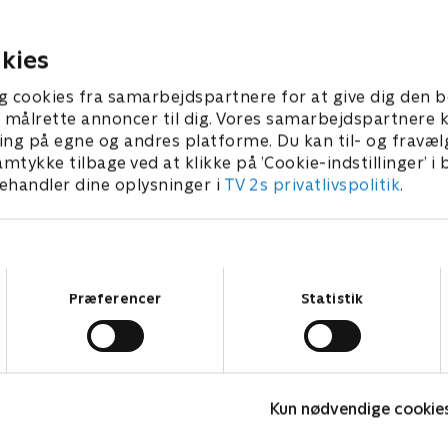
forstyrret teenager, der er f
r 2024 • 42 min
blodig bandekonflikt, i at bl
morder
kies
7. december 2024 • 42 min
g cookies fra samarbejdspartnere for at give dig den b
l at målrette annoncer til dig. Vores samarbejdspartner
ing på egne og andres platforme. Du kan til- og fravæl
amtykke tilbage ved at klikke på ’Cookie-indstillinger’ i
handler dine oplysninger i
TV 2s privatlivspolitik
.
Samtykkevalg
Præferencer
Statistik
Mord på Mallorca
G
Kun nødvendige cookie
Krimi & Spænding • 2 sæsoner
K