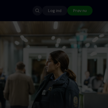
Log ind
Prøv nu