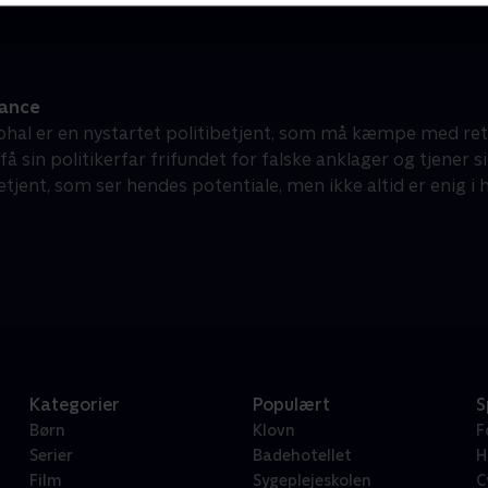
iance
ohal er en nystartet politibetjent, som må kæmpe med r
 få sin politikerfar frifundet for falske anklager og tjene
etjent, som ser hendes potentiale, men ikke altid er enig i
Kategorier
Populært
S
Børn
Klovn
F
Serier
Badehotellet
H
Film
Sygeplejeskolen
C