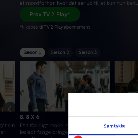
et mordforhør, hvor det ser ud til, at kun hun kan
...
Prøv TV 2 Play*
*tilkøbes til TV 2 Play abonnement
Sæson 1
Sæson 2
Sæson 3
8. 8 X 6
9. Fallen
get sin
Et tilfældigt møde med en nyligt
Sabrina og
Samtykke
rer
løsladt fange bringer Sabrina i et
sag om et