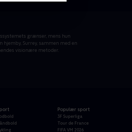
etssystemets grænser, mens hun
r sin hjemby, Surrey, sammen med en
 hendes visionære metoder.
port
Populær sport
odbold
3F Superliga
åndbold
Tour de France
ykling
FIFA VM 2026