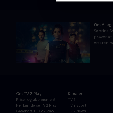
Om Alleg
Sabrina S
prøver at
erfaren b
Om TV 2 Play
Kanaler
Priser og abonnement
TV 2
Her kan du se TV 2 Play
TV 2 Sport
Gavekort til TV 2 Play
TV 2 News