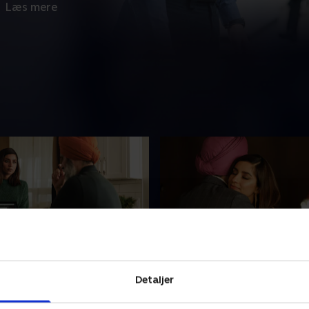
Læs mere
 Idols - 1. del
10. Dawn to Dawn
Detaljer
 Vince bliver kastet ind i en
Sabrina må gøre alt, hvad de
 banderelateret skyderi
hendes magt, for at forhind