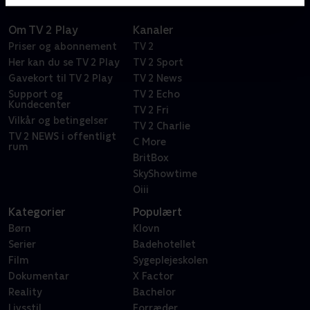
Om TV 2 Play
Kanaler
Priser og abonnement
TV 2
Her kan du se TV 2 Play
TV 2 Sport
Gavekort til TV 2 Play
TV 2 News
Support og
TV 2 Echo
Kundecenter
TV 2 Fri
Vilkår og betingelser
TV 2 Charlie
TV 2 NEWS i offentligt
C More
rum
BritBox
SkyShowtime
Oiii
Kategorier
Populært
Børn
Klovn
Serier
Badehotellet
Film
Sygeplejeskolen
Dokumentar
X Factor
Reality
Bachelor
Livsstil
Forræder