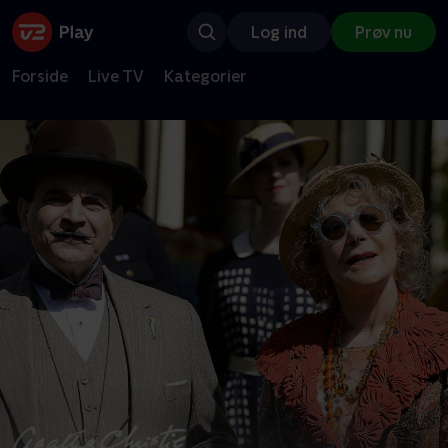
Log ind
Prøv nu
Forside
Live TV
Kategorier