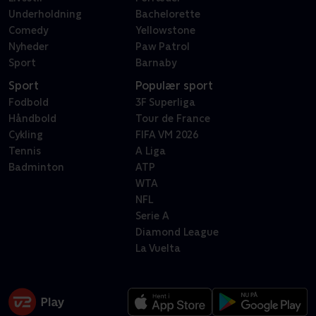
Underholdning
Bachelorette
Comedy
Yellowstone
Nyheder
Paw Patrol
Sport
Barnaby
Sport
Populær sport
Fodbold
3F Superliga
Håndbold
Tour de France
Cykling
FIFA VM 2026
Tennis
A Liga
Badminton
ATP
WTA
NFL
Serie A
Diamond League
La Vuelta