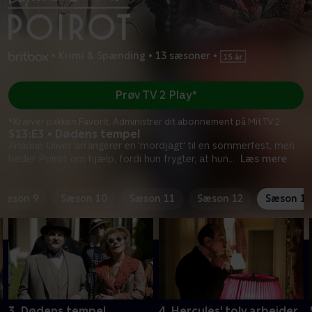
•
Krimi & Spænding
•
13 sæsoner
•
Prøv TV 2 Play*
*Kræver pakken Favorit. Administrer dit abonnement på Mit TV 2.
S13:E3 • Dødens tempel
Ariadne Oliver arrangerer en 'mordjagt' til en sommerfest, men
beder Poirot om hjælp, fordi hun frygter, at hun
...
Læs mere
Sæson 9
Sæson 10
Sæson 11
Sæson 12
Sæson 13
3. Dødens tempel
4. Hercules' tolv arbejder