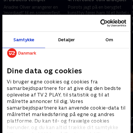
Ariadne Oliver arrangerer en
Poirots jagt på en berygtet
'mordjagt' til en sommerfest,
kunsttyv fører ham til et hotel i
men beder Poirot om hjælp,
Alperne, hvor nye mysterier
fordi hun frygter, at hun kan
venter – og et velkendt ansigt
blive involveret i en rigtig
fra fortiden dukker op igen.
9. februar 2026 • 88 min
9. februar 2026 • 90 min
forbrydelse.
Samtykke
Detaljer
Om
Andre så også
Dine data og cookies
Vi bruger egne cookies og cookies fra
samarbejdspartnere for at give dig den bedste
oplevelse af TV 2 PLAY, til statistik og til at
målrette annoncer til dig. Vores
samarbejdspartnere kan anvende cookie-data til
målrettet markedsføring på egne og andres
Inspector Morse
En sag for F
platforme. Du kan til- og fravælge cookies
Krimi & Spænding • 8 sæsoner
Krimi & Spændi
herunder, og du kan altid trække dit samtykke