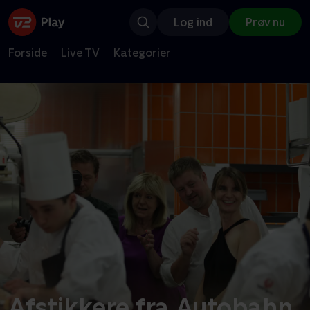
Log ind
Prøv nu
Forside
Live TV
Kategorier
Afstikkere fra Autobahn