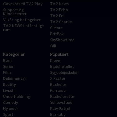
Gavekort til TV 2 Play
TV 2 News
Support og
TV 2 Echo
Kundecenter
TV 2 Fri
Vilkår og betingelser
TV 2 Charlie
TV 2 NEWS i offentligt
C More
rum
BritBox
SkyShowtime
Oiii
Kategorier
Populært
Børn
Klovn
Serier
Badehotellet
Film
Sygeplejeskolen
Dokumentar
X Factor
Reality
Bachelor
Livsstil
Forræder
Underholdning
Bachelorette
Comedy
Yellowstone
Nyheder
Paw Patrol
Sport
Barnaby