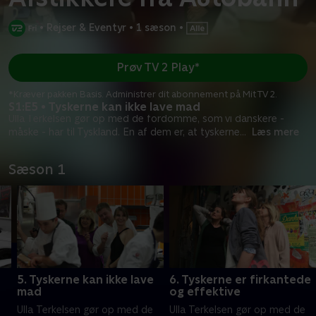
•
Rejser & Eventyr
•
1 sæson
•
Prøv TV 2 Play*
*Kræver pakken Basis. Administrer dit abonnement på Mit TV 2.
S1:E5 • Tyskerne kan ikke lave mad
Ulla Terkelsen gør op med de fordomme, som vi danskere -
måske - har til Tyskland. En af dem er, at tyskerne
...
Læs mere
Sæson 1
5. Tyskerne kan ikke lave
6. Tyskerne er firkantede
mad
og effektive
e
Ulla Terkelsen gør op med de
Ulla Terkelsen gør op med de