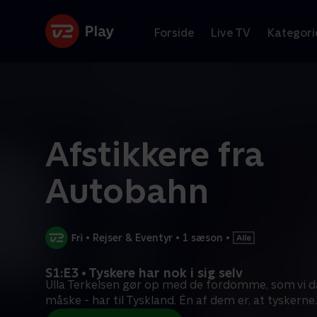
Forside
Live TV
Kategori
Afstikkere fra
Autobahn
•
Rejser & Eventyr
•
1 sæson
•
S1:E3 • Tyskere har nok i sig selv
Ulla Terkelsen gør op med de fordomme, som vi d
måske - har til Tyskland. Én af dem er, at tyskerne
.