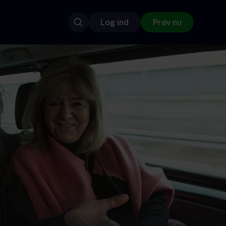
Log ind
Prøv nu