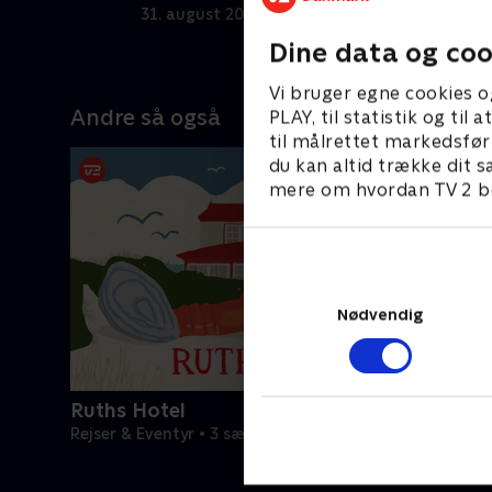
ler.
Henriette får sig blandt andet en
V
31. august 2017 • 24 min
7
nostalgi-DDR-middag i det tidligere
f
Dine data og coo
Østberlin, inden Ulla besøger et af de
d
lydstudier, der synkroniserer
h
Vi bruger egne cookies o
udenlandske film til tysk. Vi er også til
f
Andre så også
PLAY, til statistik og ti
koncert med Gitte Hænning, og den
p
til målrettet markedsfør
danske filminstruktør Ole Christian
m
du kan altid trække dit s
Madsen giver en rundtur i det
r
mere om hvordan TV 2 be
berømte tyske filmstudie Babelsberg.
l
e
s
1
Nødvendig
Ruths Hotel
Rejser & Eventyr • 3 sæsoner