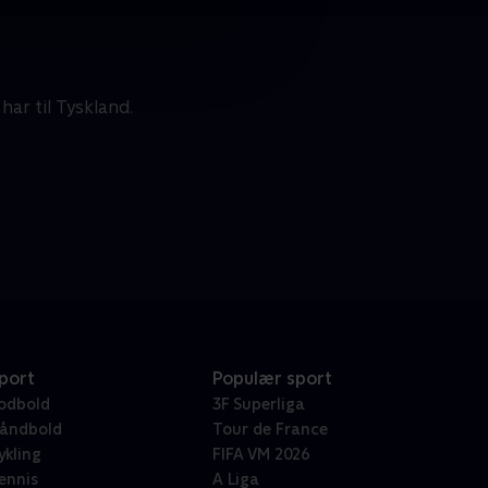
ar til Tyskland.
port
Populær sport
odbold
3F Superliga
åndbold
Tour de France
ykling
FIFA VM 2026
ennis
A Liga