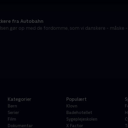
kkere fra Autobahn
elsen gør op med de fordomme, som vi danskere - måske - h
Kategorier
Populært
S
Børn
Klovn
F
Serier
Badehotellet
H
Film
Sygeplejeskolen
C
Dokumentar
X Factor
T