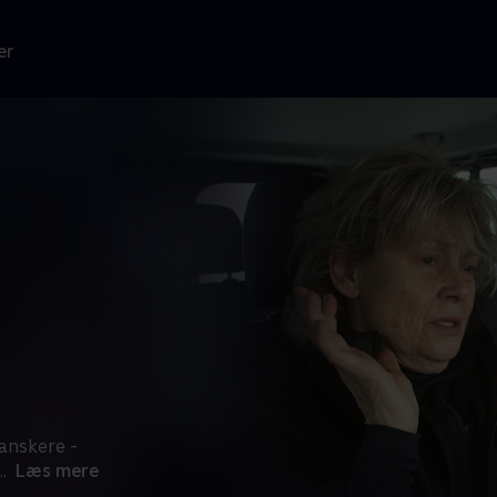
er
anskere -
..
Læs mere