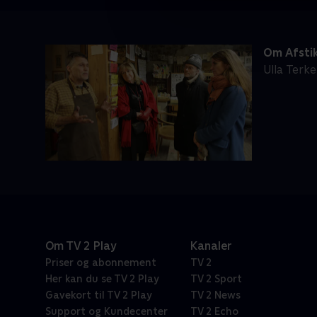
Om Afsti
Ulla Terk
Om TV 2 Play
Kanaler
Priser og abonnement
TV 2
Her kan du se TV 2 Play
TV 2 Sport
Gavekort til TV 2 Play
TV 2 News
Support og Kundecenter
TV 2 Echo