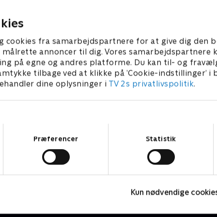
i møder den tidligere danske
danskere kender m
. september 2017 • 25 min
14. september 2017 •
odboldlandstræner Sepp Piontek på
madkultur fra rast
kies
et fodboldstadion i Bremen, hvor
langs motorvejen li
ans karriere for alvor tog fart. Og så
familieejede autoh
g cookies fra samarbejdspartnere for at give dig den b
år Ulla brug for begge hænder på
spiser langt bedre. 
l at målrette annoncer til dig. Vores samarbejdspartner
anikhåndtaget, da hun får en tur
kulinariske rejse r
ing på egne og andres platforme. Du kan til- og fravæl
ed den professionelle danske
på en af Europas b
amtykke tilbage ved at klikke på ’Cookie-indstillinger’ i
acerkører Kasper H. Jensen på den
restauranter: den 
handler dine oplysninger i
TV 2s privatlivspolitik
.
egendariske Nürburgring, hvor mere
restaurant Tantris, 
nd 200 mennesker har mistet livet,
Michelinstjerner si
iden banen åbnede for racerløb i
927.
Samtykkevalg
Præferencer
Statistik
Leth og Pilgaard indtager Danmark
I
Kun nødvendige cookie
Rejser & Eventyr • 1 sæsoner
R