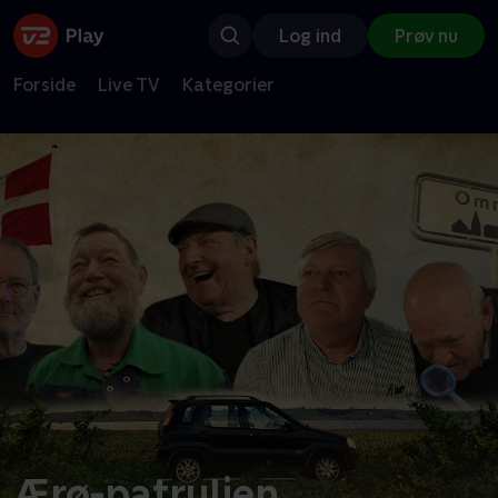
Log ind
Prøv nu
Forside
Live TV
Kategorier
Ærø-patruljen