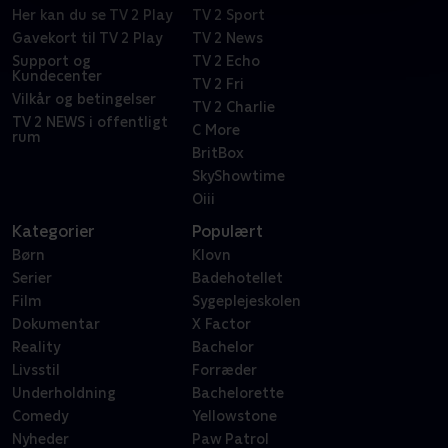
Her kan du se TV 2 Play
TV 2 Sport
Gavekort til TV 2 Play
TV 2 News
Support og
TV 2 Echo
Kundecenter
TV 2 Fri
Vilkår og betingelser
TV 2 Charlie
TV 2 NEWS i offentligt
C More
rum
BritBox
SkyShowtime
Oiii
Kategorier
Populært
Børn
Klovn
Serier
Badehotellet
Film
Sygeplejeskolen
Dokumentar
X Factor
Reality
Bachelor
Livsstil
Forræder
Underholdning
Bachelorette
Comedy
Yellowstone
Nyheder
Paw Patrol