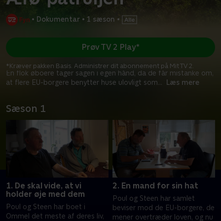
•
Dokumentar
•
1 sæson
•
Prøv TV 2 Play*
*Kræver pakken Basis. Administrer dit abonnement på Mit TV 2.
En flok øboere tager sagen i egen hånd, da de får mistanke om,
at flere EU-borgere benytter huse ulovligt som
...
Læs mere
Sæson 1
1. De skal vide, at vi
2. En mand for sin hat
holder øje med dem
Poul og Steen har samlet
Poul og Steen har boet i
beviser mod de EU-borgere, de
Ommel det meste af deres liv,
mener overtræder loven, og nu