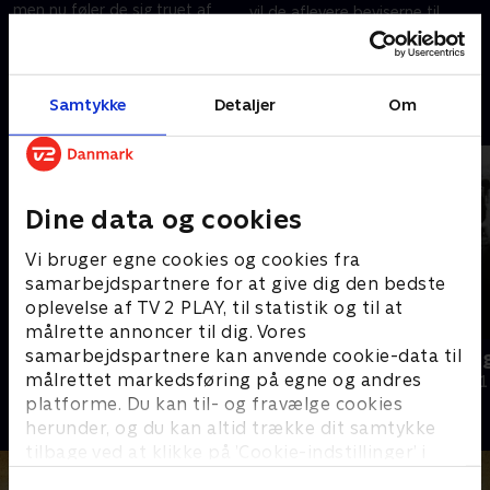
men nu føler de sig truet af
vil de aflevere beviserne til
EU-borgere, der flytter til
kommunen.
17. december 2023 • 12 min
landsbyen
29. august 2024 • 15 min
Samtykke
Detaljer
Om
Andre så også
Dine data og cookies
Vi bruger egne cookies og cookies fra
samarbejdspartnere for at give dig den bedste
oplevelse af TV 2 PLAY, til statistik og til at
målrette annoncer til dig. Vores
samarbejdspartnere kan anvende cookie-data til
Verdens største opdagelser
Ingemann og
målrettet markedsføring på egne og andres
Dokumentar • 2 sæsoner
Dokumentar • 1
platforme. Du kan til- og fravælge cookies
herunder, og du kan altid trække dit samtykke
tilbage ved at klikke på ’Cookie-indstillinger’ i
bunden af siden. Læs mere om hvordan TV 2