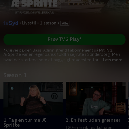
•
Livsstil
•
1 sæson
•
Prøv TV 2 Play*
*Kræver pakken Basis. Administrer dit abonnement på Mit TV 2.
Æ Spritte var en legendarisk toldfri sejlrute i Sønderborg. Men
hvad der startede som et hyggeligt mødested for
...
Læs mere
Sæson 1
1. Tag en tur me’ Æ
2. En fest uden grænser
Spritte
I 80’erne gik festkulturen i