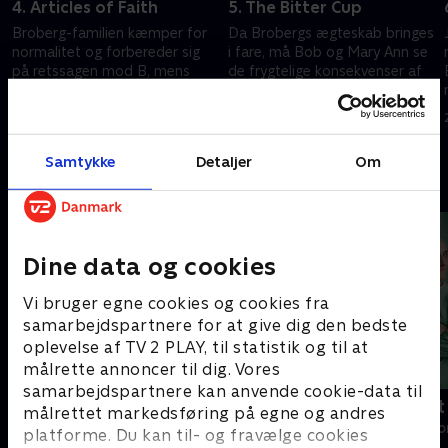
4. Articles of Faith
5. The Bitter Cup
Broberg-familien kæmper for
Da Brobergs ægteskab bringes
normalitet og forbereder sig
i fare, må Bob og Mary Ann se
på retssagen mod B, mens
de frygtelige konsekvenser af
Jans angst vokser, og Mary Ann
deres fejltagelser i øjnene. B
træffer en hjerteskærende
styrker sin uhyggelige magt
11. november 2022 • 54 min
18. november 2022 • 50 min
beslutning.
over Jan.
Samtykke
Detaljer
Om
Andre så også
Dine data og cookies
Vi bruger egne cookies og cookies fra
samarbejdspartnere for at give dig den bedste
oplevelse af TV 2 PLAY, til statistik og til at
målrette annoncer til dig. Vores
samarbejdspartnere kan anvende cookie-data til
Happy fucking Pride
Fake Patient
målrettet markedsføring på egne og andres
Drama • 1 sæsoner
Drama • 1 sæso
platforme. Du kan til- og fravælge cookies