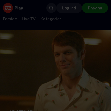
Log ind
Prøv nu
Forside
Live TV
Kategorier