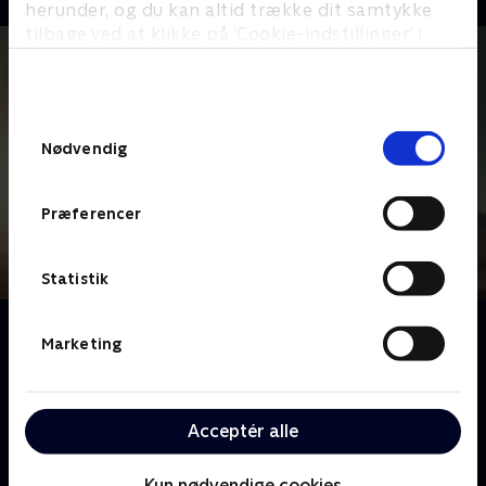
herunder, og du kan altid trække dit samtykke
tilbage ved at klikke på ’Cookie-indstillinger’ i
bunden af siden. Læs mere om hvordan TV 2
behandler dine oplysninger i
TV 2s privatlivspolitik
.
Samtykkevalg
Nødvendig
Præferencer
Statistik
Om A Friend of the Family
Marketing
I 1970'erne oplever Broberg-familien gentagne
gange det, som alle forældre frygter: Deres datter
Jan bliver kidnappet. Men det mystiske er, at det sker
Acceptér alle
flere gange og af en ven af familien, der på listig vis
formår at udnytte familiens venlighed, åbenhed og
Kun nødvendige cookies
sårbarhed. Baseret på en sand historie.