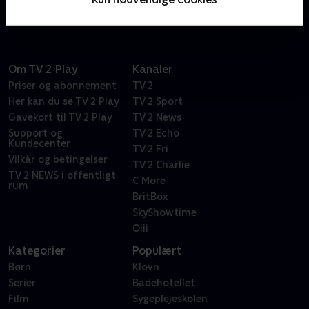
Om TV 2 Play
Kanaler
Priser og abonnement
TV 2
Her kan du se TV 2 Play
TV 2 Sport
Gavekort til TV 2 Play
TV 2 News
Support og
TV 2 Echo
Kundecenter
TV 2 Fri
Vilkår og betingelser
TV 2 Charlie
TV 2 NEWS i offentligt
C More
rum
BritBox
SkyShowtime
Oiii
Kategorier
Populært
Børn
Klovn
Serier
Badehotellet
Film
Sygeplejeskolen