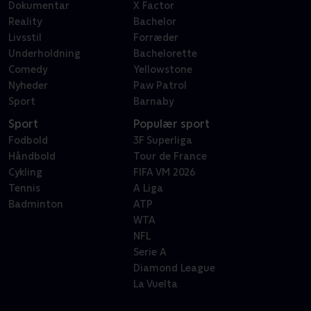
Dokumentar
X Factor
Reality
Bachelor
Livsstil
Forræder
Underholdning
Bachelorette
Comedy
Yellowstone
Nyheder
Paw Patrol
Sport
Barnaby
Sport
Populær sport
Fodbold
3F Superliga
Håndbold
Tour de France
Cykling
FIFA VM 2026
Tennis
A Liga
Badminton
ATP
WTA
NFL
Serie A
Diamond League
La Vuelta