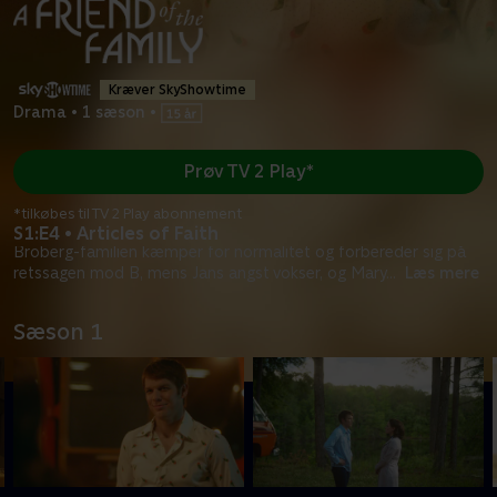
Kræver SkyShowtime
Drama
•
1 sæson
•
Prøv TV 2 Play*
*tilkøbes til TV 2 Play abonnement
S1:E4 • Articles of Faith
Broberg-familien kæmper for normalitet og forbereder sig på
retssagen mod B, mens Jans angst vokser, og Mary
...
Læs mere
Sæson 1