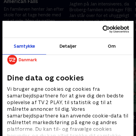
American Falls
Jagten på Jan intensiveres, da
En familieven henter Jan efter
Broberg-familien inddrager FBI.
skole for at tage hende med
Jan står over for et uhyggeligt
ud at ride. Men da natten
ansvar, hvor alt afhænger af liv
falder på, og hun stadig ikke er
eller død.
4. november 2022 • 50 min
kommet hjem, begynder
4. november 2022 • 50 min
mareridtet.
Samtykke
Detaljer
Om
Andre så også
Dine data og cookies
Vi bruger egne cookies og cookies fra
samarbejdspartnere for at give dig den bedste
oplevelse af TV 2 PLAY, til statistik og til at
målrette annoncer til dig. Vores
samarbejdspartnere kan anvende cookie-data til
Happy fucking Pride
Fake Patient
målrettet markedsføring på egne og andres
Drama • 1 sæsoner
Drama • 1 sæso
platforme. Du kan til- og fravælge cookies
herunder, og du kan altid trække dit samtykke