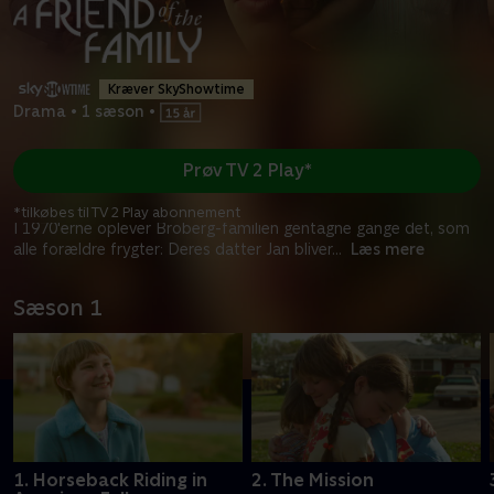
Kræver SkyShowtime
Drama
•
1 sæson
•
Prøv TV 2 Play*
*tilkøbes til TV 2 Play abonnement
I 1970'erne oplever Broberg-familien gentagne gange det, som
alle forældre frygter: Deres datter Jan bliver
...
Læs mere
Sæson 1
1. Horseback Riding in
2. The Mission