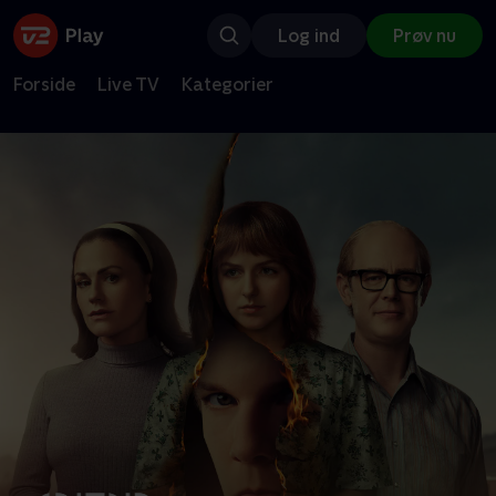
Log ind
Prøv nu
Forside
Live TV
Kategorier