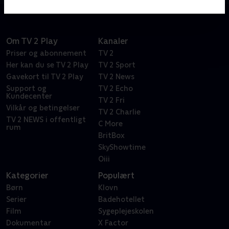
Om TV 2 Play
Kanaler
Priser og abonnement
TV 2
Her kan du se TV 2 Play
TV 2 Sport
Gavekort til TV 2 Play
TV 2 News
Support og
TV 2 Echo
Kundecenter
TV 2 Fri
Vilkår og betingelser
TV 2 Charlie
TV 2 NEWS i offentligt
C More
rum
BritBox
SkyShowtime
Oiii
Kategorier
Populært
Børn
Klovn
Serier
Badehotellet
Film
Sygeplejeskolen
Dokumentar
X Factor