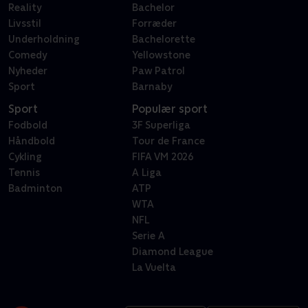
Reality
Bachelor
Livsstil
Forræder
Underholdning
Bachelorette
Comedy
Yellowstone
Nyheder
Paw Patrol
Sport
Barnaby
Sport
Populær sport
Fodbold
3F Superliga
Håndbold
Tour de France
Cykling
FIFA VM 2026
Tennis
A Liga
Badminton
ATP
WTA
NFL
Serie A
Diamond League
La Vuelta