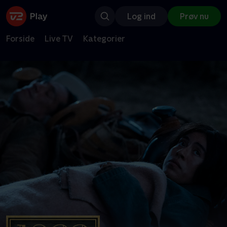
Log ind
Prøv nu
Forside
Live TV
Kategorier