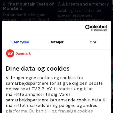
6. The Mountain Teeth of
7. A Dream and a Memory
Monsters
Jacob og hans hold venter
Dutton-familien får gode
.
spændt på Spencers
nyheder af sherif McDowell.
hjemkomst på togstationen.
Alexandra er heldig på sin rejse,
Teonna har et skæbnesvangert
og Teonna genforenes med et
møde, og Alexandra trodser
21. april 2025 • 107 min
ansigt fra sin fortid
kulden.
14. april 2025 • 48 min
Samtykke
Detaljer
Om
Andre så også
Dine data og cookies
Vi bruger egne cookies og cookies fra
samarbejdspartnere for at give dig den bedste
oplevelse af TV 2 PLAY, til statistik og til at
målrette annoncer til dig. Vores
samarbejdspartnere kan anvende cookie-data til
Headhunters
Happy fucki
målrettet markedsføring på egne og andres
Drama • 1 sæsoner
Drama • 1 sæso
platforme. Du kan til- og fravælge cookies