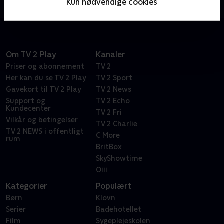
Kun nødvendige cookies
efterfølgeren til ’1883’.
Om TV 2 Play
Kanaler
Priser og abonnement
TV 2
Her kan du se TV 2 Play
TV 2 Sport
Gavekort til TV 2 Play
TV 2 News
Support og
TV 2 Echo
Kundecenter
TV 2 Fri
Vilkår og betingelser
TV 2 Charlie
TV 2 NEWS i offentligt
C More
rum
BritBox
SkyShowtime
Oiii
Kategorier
Populært
Børn
Klovn
Serier
Badehotellet
Film
Sygeplejeskolen