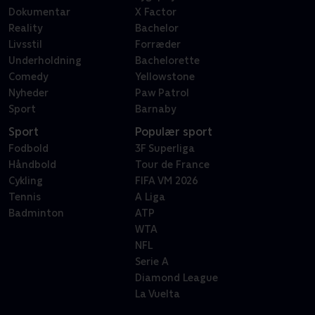
Dokumentar
X Factor
Reality
Bachelor
Livsstil
Forræder
Underholdning
Bachelorette
Comedy
Yellowstone
Nyheder
Paw Patrol
Sport
Barnaby
Sport
Populær sport
Fodbold
3F Superliga
Håndbold
Tour de France
Cykling
FIFA VM 2026
Tennis
A Liga
Badminton
ATP
WTA
NFL
Serie A
Diamond League
La Vuelta