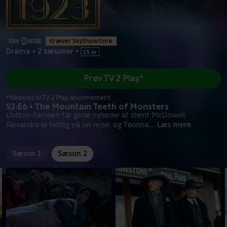
Kræver SkyShowtime
Drama
•
2 sæsoner
•
Prøv TV 2 Play*
*tilkøbes til TV 2 Play abonnement
S2:E6 • The Mountain Teeth of Monsters
Dutton-familien får gode nyheder af sherif McDowell.
Alexandra er heldig på sin rejse, og Teonna
...
Læs mere
Sæson 1
Sæson 2