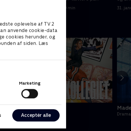
hinanden.
24. januar 2022 • 60 min
31. ja
edste oplevelse af TV 2
e kan anvende cookie-data
ge cookies herunder, og
 bunden af siden. Læs
Marketing
ollegiet
Made 
rama • 1 sæsoner
Drama 
s
Acceptér alle