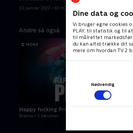
bedre fremtid i Montana.
række far
10. januar 2022 • 60 min
10. januar
Dine data og coo
Vi bruger egne cookies o
Andre så også
PLAY, til statistik og ti
til målrettet markedsfør
du kan altid trække dit s
mere om hvordan TV 2 be
Nødvendig
Happy fucking Pride
Drama • 1 sæsoner