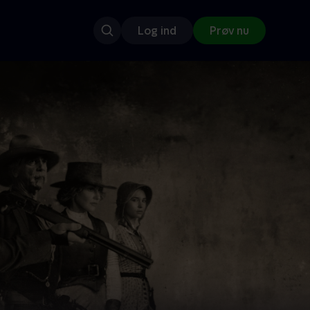
Log ind
Prøv nu