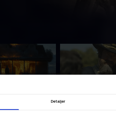
 Us, A Cliff
3. River
 Shea rekrutterer nogle
James strides med Shea o
Detaljer
wboys til at indfange kvæg.
om en vigtig beslutning.
eder deres rejse, bliver
Spændingerne i lejren stiger
 konfronteret med en lang
beskyldning bliver fremført.