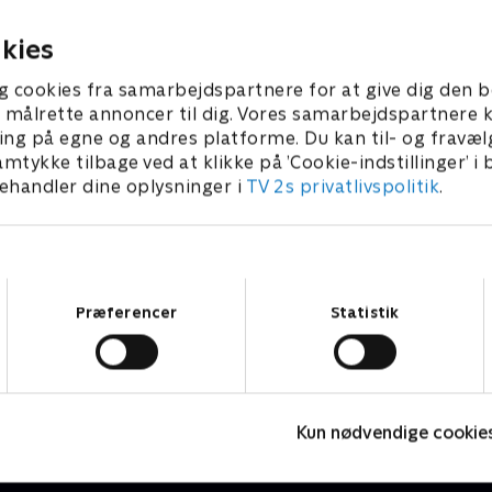
er.
flirter med en cowboy.
 2022 • 60 min
17. januar 2022 • 41 min
kies
g cookies fra samarbejdspartnere for at give dig den b
l at målrette annoncer til dig. Vores samarbejdspartner
ing på egne og andres platforme. Du kan til- og fravæl
amtykke tilbage ved at klikke på ’Cookie-indstillinger’ i
handler dine oplysninger i
TV 2s privatlivspolitik
.
Samtykkevalg
Præferencer
Statistik
Fake Patient
K
Drama • 1 sæsoner
D
Kun nødvendige cookie