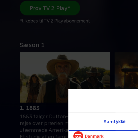
Prøv TV 2 Play*
*tilkøbes til TV 2 Play abonnement
Sæson 1
1. 1883
2. Behind
1883 følger Dutton-familien på deres
Thomas og
Samtykke
rejse over prærien mod det
lokale co
utæmmede Amerikas sidste bastion.
Da de indl
Et studie af en familie, der søgte en
karavanen