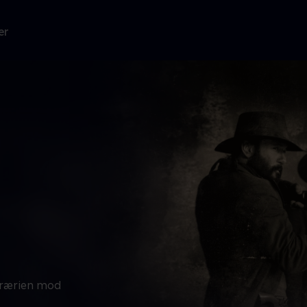
er
 prærien mod