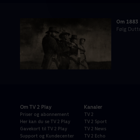
Om 1883
Følg Dutt
Om TV 2 Play
Kanaler
Priser og abonnement
TV 2
Her kan du se TV 2 Play
TV 2 Sport
Gavekort til TV 2 Play
TV 2 News
Support og Kundecenter
TV 2 Echo