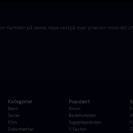
on-familien på deres rejse vestpå over prærien mod det 
Kategorier
Populært
S
Børn
Klovn
F
Serier
Badehotellet
H
Film
Sygeplejeskolen
C
Dokumentar
X Factor
T