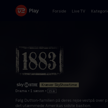
Forside
Live TV
Kategori
Kræver SkyShowtime
Drama
•
1 sæson
•
Følg Dutton-familien på deres rejse vestpå over
det utæmmede Amerikas sidste bastion.