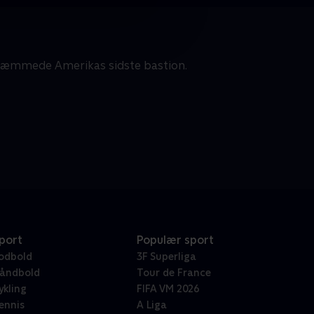
utæmmede Amerikas sidste bastion.
port
Populær sport
odbold
3F Superliga
åndbold
Tour de France
ykling
FIFA VM 2026
ennis
A Liga