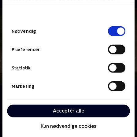
bunden af siden. Læs mere om hvordan TV 2
behandler dine oplysninger i
TV 2s privatlivspolitik
.
Samtykkevalg
Nødvendig
Præferencer
Statistik
Marketing
Om 1883
Følg Dutton-familien på deres rejse vestpå over
prærien mod det utæmmede Amerikas sidste
Acceptér alle
bastion.
Kun nødvendige cookies