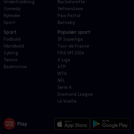
Underholdning
Bachelorette
Comedy
Yellowstone
Nyheder
Paw Patrol
Sport
Barnaby
Sport
Populær sport
Fodbold
3F Superliga
Håndbold
Tour de France
Cykling
FIFA VM 2026
Tennis
A Liga
Badminton
ATP
WTA
NFL
Serie A
Diamond League
La Vuelta