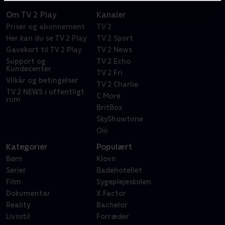
Om TV 2 Play
Kanaler
Priser og abonnement
TV 2
Her kan du se TV 2 Play
TV 2 Sport
Gavekort til TV 2 Play
TV 2 News
Support og
TV 2 Echo
Kundecenter
TV 2 Fri
Vilkår og betingelser
TV 2 Charlie
TV 2 NEWS i offentligt
C More
rum
BritBox
SkyShowtime
Oiii
Kategorier
Populært
Børn
Klovn
Serier
Badehotellet
Film
Sygeplejeskolen
Dokumentar
X Factor
Reality
Bachelor
Livsstil
Forræder