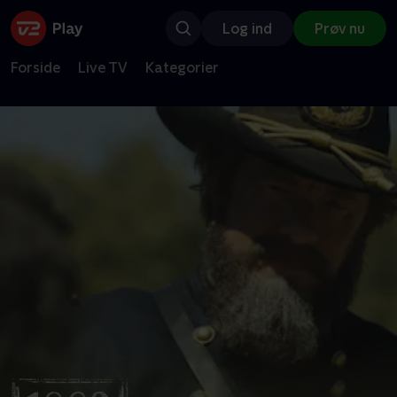
Log ind
Prøv nu
Forside
Live TV
Kategorier