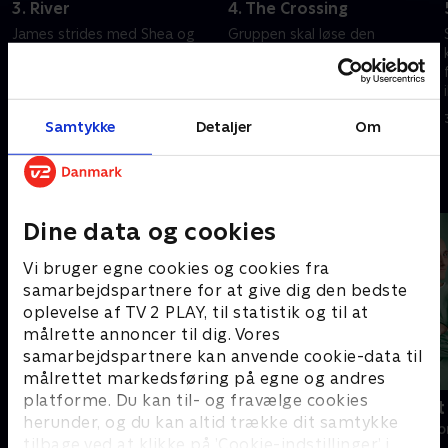
3. River
4. The Crossing
James strides med Shea og
Gruppen skal løse den
Thomas om en vigtig
farefulde opgave, det er at
beslutning. Spændingerne i
krydse floden med deres
lejren stiger, da en beskyldning
vogne og forsyninger. Thomas
bliver fremført. Else flirter med
og Noemi kommer tættere på
17. januar 2022 • 41 min
24. januar 2022 • 60 min
Samtykke
Detaljer
Om
en cowboy.
hinanden.
Andre så også
Dine data og cookies
Vi bruger egne cookies og cookies fra
samarbejdspartnere for at give dig den bedste
oplevelse af TV 2 PLAY, til statistik og til at
målrette annoncer til dig. Vores
samarbejdspartnere kan anvende cookie-data til
målrettet markedsføring på egne og andres
platforme. Du kan til- og fravælge cookies
Happy fucking Pride
Fake Patient
herunder, og du kan altid trække dit samtykke
Drama • 1 sæsoner
Drama • 1 sæso
tilbage ved at klikke på ’Cookie-indstillinger’ i