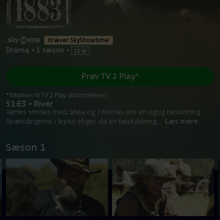
Kræver SkyShowtime
Drama
•
1 sæson
•
Prøv TV 2 Play*
*tilkøbes til TV 2 Play abonnement
S1:E3 • River
James strides med Shea og Thomas om en vigtig beslutning.
Spændingerne i lejren stiger, da en beskyldning
...
Læs mere
Sæson 1