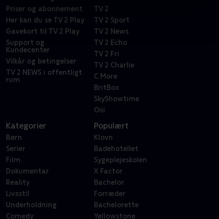
Priser og abonnement
TV 2
Her kan du se TV 2 Play
TV 2 Sport
Gavekort til TV 2 Play
TV 2 News
Support og
TV 2 Echo
Kundecenter
TV 2 Fri
Vilkår og betingelser
TV 2 Charlie
TV 2 NEWS i offentligt
C More
rum
BritBox
SkyShowtime
Oiii
Kategorier
Populært
Børn
Klovn
Serier
Badehotellet
Film
Sygeplejeskolen
Dokumentar
X Factor
Reality
Bachelor
Livsstil
Forræder
Underholdning
Bachelorette
Comedy
Yellowstone