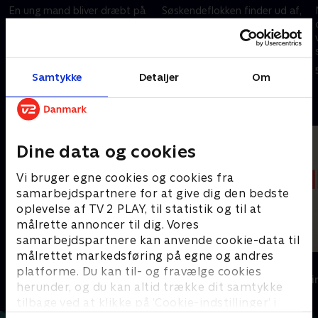
En ung mand bliver dræbt på
Søskendeflokken finder ud af,
brutal vis. 15 dage tidligere
at deres mor har
mødtes fire søskende ude på
testamenteret sine penge til en
landet for at sprede deres
onkel. De begynder at
mors aske.
undersøge, hvad der egentlig
5. februar 2025 • 44 min
5. februar 2025 • 44 min
Samtykke
Detaljer
Om
foregår.
Andre så også
Dine data og cookies
Vi bruger egne cookies og cookies fra
samarbejdspartnere for at give dig den bedste
oplevelse af TV 2 PLAY, til statistik og til at
målrette annoncer til dig. Vores
samarbejdspartnere kan anvende cookie-data til
målrettet markedsføring på egne og andres
Kommissær Dupin
Hamilton
platforme. Du kan til- og fravælge cookies
Krimi & Spænding • 1 sæsoner
Krimi & Spændi
herunder, og du kan altid trække dit samtykke
tilbage ved at klikke på ’Cookie-indstillinger’ i