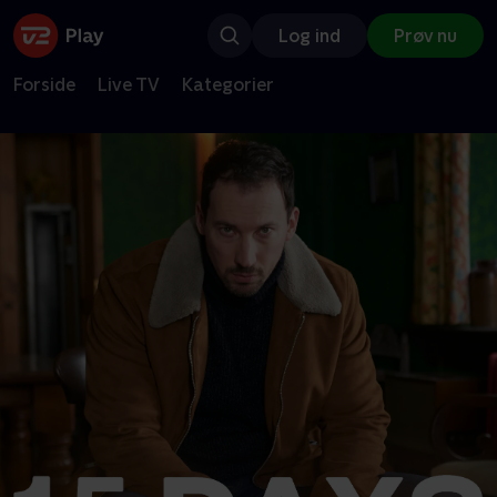
Log ind
Prøv nu
Forside
Live TV
Kategorier