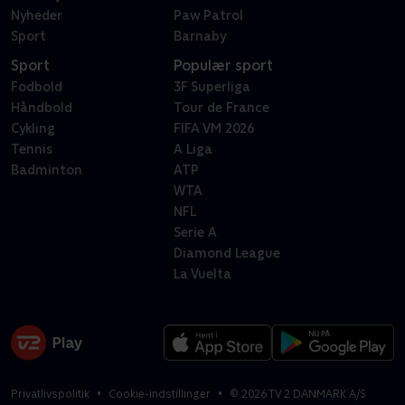
Nyheder
Paw Patrol
Sport
Barnaby
Sport
Populær sport
Fodbold
3F Superliga
Håndbold
Tour de France
Cykling
FIFA VM 2026
Tennis
A Liga
Badminton
ATP
WTA
NFL
Serie A
Diamond League
La Vuelta
Privatlivspolitik
Cookie-indstillinger
©
2026
TV 2 DANMARK A/S